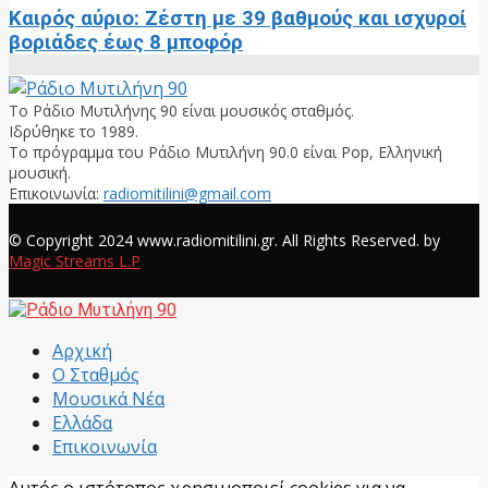
Καιρός αύριο: Ζέστη με 39 βαθμούς και ισχυροί
βοριάδες έως 8 μποφόρ
Το Ράδιο Μυτιλήνης 90 είναι μουσικός σταθμός.
Ιδρύθηκε το 1989.
Το πρόγραμμα του Ράδιο Μυτιλήνη 90.0 είναι Pop, Ελληνική
μουσική.
Επικοινωνία:
radiomitilini@gmail.com
Facebook
© Copyright 2024 www.radiomitilini.gr. All Rights Reserved. by
Magic Streams L.P
Facebook
Αρχική
Ο Σταθμός
Μουσικά Νέα
Ελλάδα
Επικοινωνία