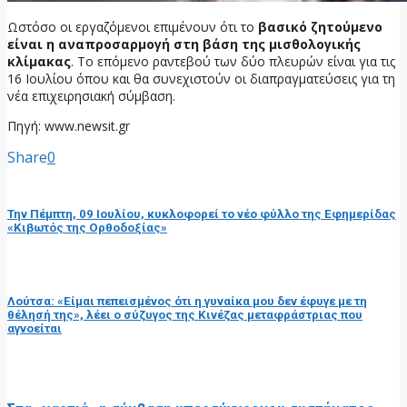
Ωστόσο οι εργαζόμενοι επιμένουν ότι το
βασικό ζητούμενο
είναι η αναπροσαρμογή στη βάση της μισθολογικής
κλίμακας
. Το επόμενο ραντεβού των δύο πλευρών είναι για τις
16 Ιουλίου όπου και θα συνεχιστούν οι διαπραγματεύσεις για τη
νέα επιχειρησιακή σύμβαση.
Πηγή: www.newsit.gr
Share
0
προηγούμενη ανάρτηση
Την Πέμπτη, 09 Ιουλίου, κυκλοφορεί το νέο φύλλο της Εφημερίδας
«Κιβωτός της Ορθοδοξίας»
επόμενη ανάρτηση
Λούτσα: «Είμαι πεπεισμένος ότι η γυναίκα μου δεν έφυγε με τη
θέλησή της», λέει ο σύζυγος της Κινέζας μεταφράστριας που
αγνοείται
RELATED POSTS