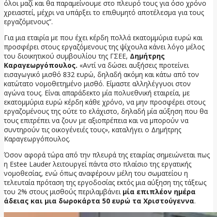
όλοι μαζί και θα παραμείνουμε στο πλευρό τους για όσο χρόνο
χρειαστεί, μέχρι να υπάρξει το επιθυμητό αποτέλεσμα για τους
εργαζόμενους”.
Για μια εταιρία με που έχει κέρδη πολλά εκατομμύρια ευρώ και
προσφέρει στους εργαζόμενους της ψίχουλα κάνει λόγο μέλος
του διοικητικού συμβουλίου της ΓΣΕΕ,
Δημήτρης
Καραγεωργόπουλος.
«Αντί να δώσει αυξήσεις προτείνει
εισαγωγικό μισθό 832 ευρώ, δηλαδή ακόμη και κάτω από τον
κατώτατο νομοθετημένο μισθό. Είμαστε αλληλέγγυοι στον
αγώνα τους. Είναι απαράδεκτο μία πολυεθνική εταιρεία, με
εκατομμύρια ευρώ κέρδη κάθε χρόνο, να μην προσφέρει στους
εργαζομένους της ούτε το ελάχιστο, δηλαδή μία αύξηση που θα
τους επιτρέπει να ζουν με αξιοπρέπεια και να μπορούν να
συντηρούν τις οικογένειές τους», καταλήγει ο Δημήτρης
Καραγεωργόπουλος.
Όσον αφορά τώρα από την πλευρά της εταιρίας σημειώνεται πως
η Estee Lauder λειτουργεί πάντα στο πλαίσιο της εργατικής
νομοθεσίας, ενώ όπως αναφέρουν μέλη του σωματείου η
τελευταία πρόταση της εργοδοσίας εκτός μια αύξηση της τάξεως
του 2% στους μισθούς περιλαμβάνει
μία επιπλέον ημέρα
άδειας και μια δωροκάρτα 50 ευρώ τα Χριστούγεννα
.