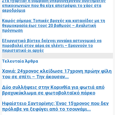
Στα «χαρτιά» η σύμβαση υπερσύγχρονου συστήματος
επικοινωνιών που θα είχε αποτρέψει το χάος στα
αεροδρόμια
Καιρός σήμερα: Τοπικές βροχές και καταιγίδες με τη
θερμοκρασία έως τους 20 βαθμούς – Αναλυτική
πρόγνωση
Εξοργιστικό βίντεο δείχνει γυναίκα αστυνομικό να
πυροβολεί στον αέρα σε γλέντι – Ερευνούν το
περιστατικό οι αρχές
Τελευταία Άρθρα
Χανιά: 24χρονος κλείδωσε 17χρονη πρώην φίλη
του σε σπίτι – Την άκουσαν...
Δύο συλλήψεις στην Κορινθία για φωτιά από
βραχυκύκλωμα σε φωτοβολταϊκό πάρκο
Ηφαίστειο Σαντορίνης: Ένας 15χρονος που δεν
πρόλαβε να ξεφύγει από το τσουνάμι...