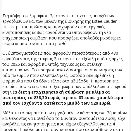
7 Ιουλίου, 2026
Στη κόψη του ξυραφιού βρίσκονται οι σχέσεις μεταξύ των
εργαζόμενων και των μελών της διοίκησης της Estee Lauder
Hellas, με του πρώτους να προχωρούν σε απεργιακές
κινητοποιήσεις καθώς αρνούνται να υπογράψουν τη νέα
επιχειρησιακή σύμβαση που προσφέρει απολαβές μικρότερες
ακόμα κι από τον κατώτατο μισθό.
Οι διαπραγματεύσεις που αφορούν περισσότερους από 480
εργαζόμενους της εταιρίας βρίσκονται σε εξέλιξη από τις αρχές
του 2026 και αφορά πωλητές, τεχνικούς και στελέχη
καταστημάτων. Το προηγούμενο διάστημα οι συναντήσεις των
δύο πλευρών ήταν αλλεπάλληλες, ωστόσο δεν βρέθηκε η
φόρμουλα που θα έδινε τέλος στο αδιέξοδο. Η πρόταση της
εταιρίας που έχει φέρει το ξεσηκωμό των υπάλληλων της αφορά
στη νέα
διετή επιχειρησιακή σύμβαση με κλίμακα
αφετηρίας τα 838,30 ευρώ
, περίπου
83 ευρώ χαμηλότερα
από τον ισχύοντα κατώτατο μισθό των 920 ευρώ
.
Μάλιστα το σωματείο των εργαζομένων κάνοντας ένα βήμα πίσω
και θέλοντας να δοθεί όσο το δυνατόν συντομότερα λύση, είχε
αναβάλει τις κινητοποιήσεις που είχαν εξαγγελθεί για τις 4
Ιουνίου. Παρόλα αυτά οι συναντήσεις που ακολούθησαν με τα