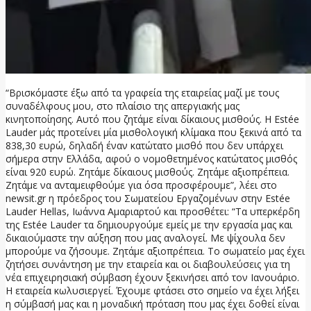
“Βρισκόμαστε έξω από τα γραφεία της εταιρείας μαζί με τους
συναδέλφους μου, στο πλαίσιο της απεργιακής μας
κινητοποίησης. Αυτό που ζητάμε είναι δίκαιους μισθούς. Η Estée
Lauder μάς προτείνει μία μισθολογική κλίμακα που ξεκινά από τα
838,30 ευρώ, δηλαδή έναν κατώτατο μισθό που δεν υπάρχει
σήμερα στην Ελλάδα, αφού ο νομοθετημένος κατώτατος μισθός
είναι 920 ευρώ. Ζητάμε δίκαιους μισθούς. Ζητάμε αξιοπρέπεια.
Ζητάμε να ανταμειφθούμε για όσα προσφέρουμε”, λέει στο
newsit.gr η πρόεδρος του Σωματείου Εργαζομένων στην Estée
Lauder Hellas, Ιωάννα Αμαριαρτού και προσθέτει: “Τα υπερκέρδη
της Estée Lauder τα δημιουργούμε εμείς με την εργασία μας και
δικαιούμαστε την αύξηση που μας αναλογεί. Με ψίχουλα δεν
μπορούμε να ζήσουμε. Ζητάμε αξιοπρέπεια. Το σωματείο μας έχει
ζητήσει συνάντηση με την εταιρεία και οι διαβουλεύσεις για τη
νέα επιχειρησιακή σύμβαση έχουν ξεκινήσει από τον Ιανουάριο.
Η εταιρεία κωλυσιεργεί. Έχουμε φτάσει στο σημείο να έχει λήξει
η σύμβασή μας και η μοναδική πρόταση που μας έχει δοθεί είναι