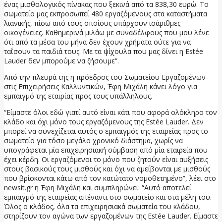
ένας μισθολογικός πίνακας που ξεκινά από τα 838,30 ευρώ. Το
σωματείο μας εκπροσωπεί 480 εργαζόμενους στα καταστήματα
λιανικής, πίσω από τους οποίους υπάρχουν ισάριθμες
οικογένειες. Καθημερινά μιλάω με συναδέλφους που μου λένε
ότι από τα μέσα του μήνα δεν έχουν χρήματα ούτε για να
ταΐσουν τα παιδιά τους. Με τα ψίχουλα που μας δίνει η Estée
Lauder δεν μπορούμε να ζήσουμε”.
Από την πλευρά της η πρόεδρος του Σωματείου Εργαζομένων
στις Επιχειρήσεις Καλλυντικών, Έφη Μιχάλη κάνει λόγο για
εμπαιγμό της εταιρίας προς τους υπάλληλους.
“Είμαστε όλοι εδώ γιατί αυτό είναι κάτι που αφορά ολόκληρο τον
κλάδο και όχι μόνο τους εργαζόμενους της Estée Lauder. Δεν
μπορεί να συνεχίζεται αυτός ο εμπαιγμός της εταιρείας προς το
σωματείο για τόσο μεγάλο χρονικό διάστημα, χωρίς να
υπογράφεται μία επιχειρησιακή σύμβαση από μία εταιρεία που
έχει κέρδη. Οι εργαζόμενοι το μόνο που ζητούν είναι αυξήσεις
στους βασικούς τους μισθούς και όχι να αμείβονται με μισθούς
που βρίσκονται κάτω από τον κατώτατο νομοθετημένο”, λέει στο
newsit.gr η Έφη Μιχάλη και συμπληρώνει: “Αυτό αποτελεί
εμπαιγμό της εταιρείας απέναντι στο σωματείο και στα μέλη του.
Όλος ο κλάδος, όλα τα επιχειρησιακά σωματεία του κλάδου,
στηρίζουν τον αγώνα των εργαζομένων της Estée Lauder. Είμαστε