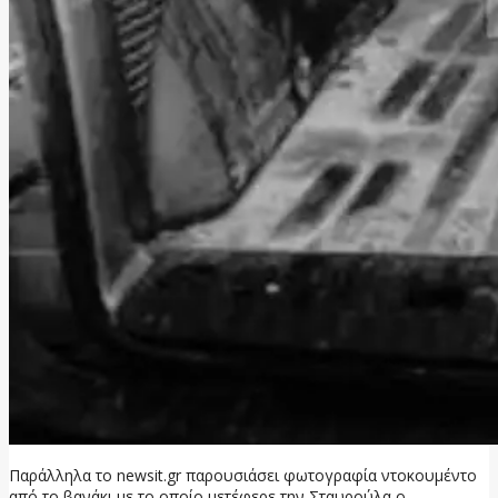
Παράλληλα το newsit.gr παρουσιάσει φωτογραφία ντοκουμέντο
από το βανάκι με το οποίο μετέφερε την Σταυρούλα ο