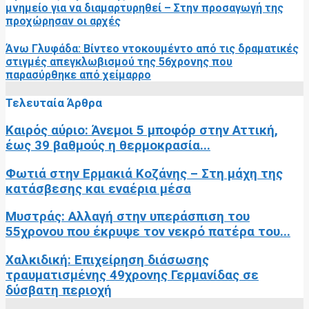
μνημείο για να διαμαρτυρηθεί – Στην προσαγωγή της
προχώρησαν οι αρχές
Άνω Γλυφάδα: Βίντεο ντοκουμέντο από τις δραματικές
στιγμές απεγκλωβισμού της 56χρονης που
παρασύρθηκε από χείμαρρο
Τελευταία Άρθρα
Καιρός αύριο: Άνεμοι 5 μποφόρ στην Αττική,
έως 39 βαθμούς η θερμοκρασία...
Φωτιά στην Ερμακιά Κοζάνης – Στη μάχη της
κατάσβεσης και εναέρια μέσα
Μυστράς: Αλλαγή στην υπεράσπιση του
55χρονου που έκρυψε τον νεκρό πατέρα του...
Χαλκιδική: Επιχείρηση διάσωσης
τραυματισμένης 49χρονης Γερμανίδας σε
δύσβατη περιοχή