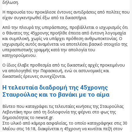
δήλωση.
Η παρουσία του προκάλεσε έντονες αντιδράσεις από πολίτες που
είχαν συγκεντρωθεί έξω από τα δικαστήρια.
Από την πλευρά της υπεράσπισης, προβάλλεται ο ισχυρισμός ότι
ο θάνατος της 45χρονης προήλθε έπειτα από έντονη λογομαχία
και συμπλοκή, χωρίς να υπάρχει πρόθεση ανθρωποκτονίας. Ο
ισχυρισμός αυτός αναμένεται να αποτελέσει βασικό στοιχείο της
υπερασπιστικής γραμμής κατά την απολογία του
κατηγορούμενου.
Ο ίδιος έλαβε προθεσμία από τις δικαστικές αρχές προκειμένου
να απολογηθεί την Παρασκευή, ενώ οι αστυνομικές και
δικαστικές έρευνες συνεχίζονται.
Η τελευταία διαδρομή της 45χρονης
Σταυρούλας και το βανάκι με το αίμα
Βίντεο που καταγράφει τις τελευταίες κινήσεις της Σταυρούλας
Λεβεντάκη πριν από τη δολοφονία της φέρνει στο φως της
δημοσιότητας το newsit.gr.
Στο υλικό από κάμερα ασφαλείας, το οποίο καταγράφηκε στις 30
Μαΐου στις 16:18, διακρίνεται η 45χρονη να κινείται πεζή στον