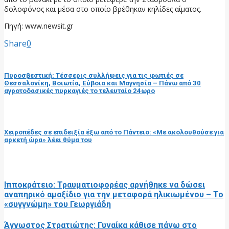
δολοφόνος και μέσα στο οποίο βρέθηκαν κηλίδες αίματος.
Πηγή: www.newsit.gr
Share
0
προηγούμενη ανάρτηση
Πυροσβεστική: Τέσσερις συλλήψεις για τις φωτιές σε
Θεσσαλονίκη, Βοιωτία, Εύβοια και Μαγνησία – Πάνω από 30
αγροτοδασικές πυρκαγιές το τελευταίο 24ωρο
επόμενη ανάρτηση
Χειροπέδες σε επιδειξία έξω από το Πάντειο: «Με ακολουθούσε για
αρκετή ώρα» λέει θύμα του
RELATED POSTS
Ιπποκράτειο: Τραυματιοφορέας αρνήθηκε να δώσει
αναπηρικό αμαξίδιο για την μεταφορά ηλικιωμένου – Το
«συγγνώμη» του Γεωργιάδη
Άγνωστος Στρατιώτης: Γυναίκα κάθισε πάνω στο