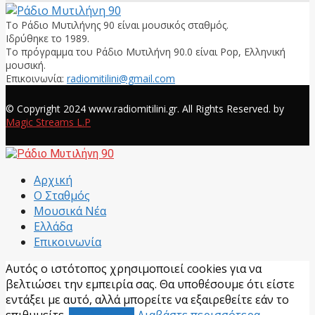
Το Ράδιο Μυτιλήνης 90 είναι μουσικός σταθμός.
Ιδρύθηκε το 1989.
Το πρόγραμμα του Ράδιο Μυτιλήνη 90.0 είναι Pop, Ελληνική
μουσική.
Επικοινωνία:
radiomitilini@gmail.com
Facebook
© Copyright 2024 www.radiomitilini.gr. All Rights Reserved. by
Magic Streams L.P
Facebook
Αρχική
Ο Σταθμός
Μουσικά Νέα
Ελλάδα
Επικοινωνία
Αυτός ο ιστότοπος χρησιμοποιεί cookies για να
βελτιώσει την εμπειρία σας. Θα υποθέσουμε ότι είστε
εντάξει με αυτό, αλλά μπορείτε να εξαιρεθείτε εάν το
επιθυμείτε.
Αποδέχομαι
Διαβάστε περισσότερα