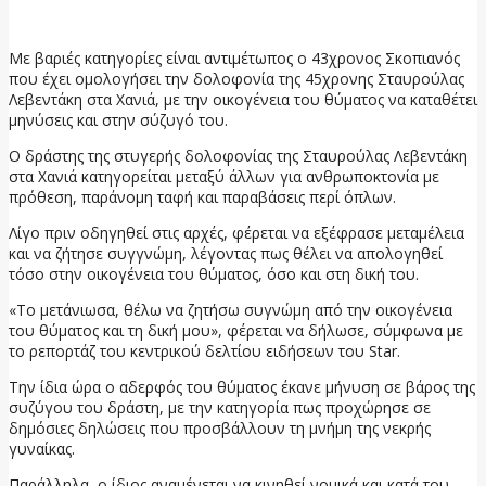
23 Ιουνίου, 2026
Με βαριές κατηγορίες είναι αντιμέτωπος ο 43χρονος Σκοπιανός
που έχει ομολογήσει την δολοφονία της 45χρονης Σταυρούλας
Λεβεντάκη στα Χανιά, με την οικογένεια του θύματος να καταθέτει
μηνύσεις και στην σύζυγό του.
Ο δράστης της στυγερής δολοφονίας της Σταυρούλας Λεβεντάκη
στα Χανιά κατηγορείται μεταξύ άλλων για ανθρωποκτονία με
πρόθεση, παράνομη ταφή και παραβάσεις περί όπλων.
Λίγο πριν οδηγηθεί στις αρχές, φέρεται να εξέφρασε μεταμέλεια
και να ζήτησε συγγνώμη, λέγοντας πως θέλει να απολογηθεί
τόσο στην οικογένεια του θύματος, όσο και στη δική του.
«Το μετάνιωσα, θέλω να ζητήσω συγνώμη από την οικογένεια
του θύματος και τη δική μου», φέρεται να δήλωσε, σύμφωνα με
το ρεπορτάζ του κεντρικού δελτίου ειδήσεων του Star.
Την ίδια ώρα ο αδερφός του θύματος έκανε μήνυση σε βάρος της
συζύγου του δράστη, με την κατηγορία πως προχώρησε σε
δημόσιες δηλώσεις που προσβάλλουν τη μνήμη της νεκρής
γυναίκας.
Παράλληλα, ο ίδιος αναμένεται να κινηθεί νομικά και κατά του