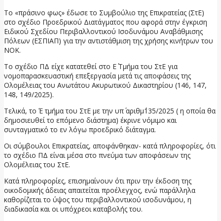
Το «πράσινο φως» έδωσε το Συμβούλιο της Επικρατείας (ΣτΕ)
στο σχέδιο Προεδρικού Διατάγματος που αφορά στην έγκριση
Ειδικού Σχεδίου Περιβαλλοντικού Ισοδυνάμου Αναβάθμισης
Πόλεων (ΕΣΠΙΑΠ) για την αντιστάθμιση της χρήσης κινήτρων του
ΝΟΚ.
Το σχέδιο ΠΔ είχε κατατεθεί στο Ε΄ Τμήμα του ΣτΕ για
νομοπαρασκευαστική επεξεργασία μετά τις αποφάσεις της
Ολομέλειας του Ανωτάτου Ακυρωτικού Δικαστηρίου (146, 147,
148, 149/2025).
Τελικά, το Έ τμήμα του ΣτΕ με την υπ΄ αριθμ΄135/2025 ( η οποία θα
δημοσιευθεί το επόμενο διάστημα) έκρινε νόμιμο και
συνταγματικό το εν λόγω προεδρικό διάταγμα.
Οι σύμβουλοι Επικρατείας, αποφάνθηκαν- κατά πληροφορίες, ότι
το σχέδιο ΠΔ είναι μέσα στο πνεύμα των αποφάσεων της
Ολομέλειας του ΣτΕ.
Κατά πληροφορίες, επισημαίνουν ότι πριν την έκδοση της
οικοδομικής άδειας απαιτείται προέλεγχος, ενώ παράλληλα
καθορίζεται το ύψος του περιβαλλοντικού ισοδυνάμου, η
διαδικασία και οι υπόχρεοι καταβολής του.