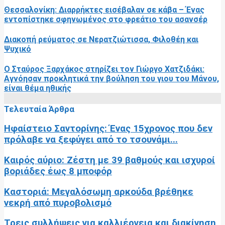
Θεσσαλονίκη: Διαρρήκτες εισέβαλαν σε κάβα – Ένας
εντοπίστηκε σφηνωμένος στο φρεάτιο του ασανσέρ
Διακοπή ρεύματος σε Νερατζιώτισσα, Φιλοθέη και
Ψυχικό
Ο Σταύρος Ξαρχάκος στηρίζει τον Γιώργο Χατζιδάκι:
Αγνόησαν προκλητικά την βούληση του γιου του Μάνου,
είναι θέμα ηθικής
Τελευταία Άρθρα
Ηφαίστειο Σαντορίνης: Ένας 15χρονος που δεν
πρόλαβε να ξεφύγει από το τσουνάμι...
Καιρός αύριο: Ζέστη με 39 βαθμούς και ισχυροί
βοριάδες έως 8 μποφόρ
Καστοριά: Μεγαλόσωμη αρκούδα βρέθηκε
νεκρή από πυροβολισμό
Τρεις συλλήψεις για καλλιέργεια και διακίνηση