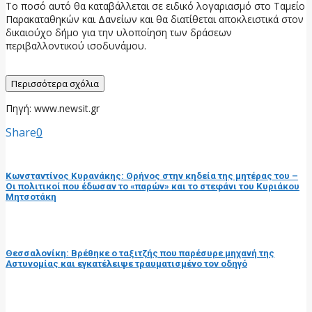
Το ποσό αυτό θα καταβάλλεται σε ειδικό λογαριασμό στο Ταμείο
Παρακαταθηκών και Δανείων και θα διατίθεται αποκλειστικά στον
δικαιούχο δήμο για την υλοποίηση των δράσεων
περιβαλλοντικού ισοδυνάμου.
Περισσότερα σχόλια
Πηγή: www.newsit.gr
Share
0
προηγούμενη ανάρτηση
Κωνσταντίνος Κυρανάκης: Θρήνος στην κηδεία της μητέρας του –
Οι πολιτικοί που έδωσαν το «παρών» και το στεφάνι του Κυριάκου
Μητσοτάκη
επόμενη ανάρτηση
Θεσσαλονίκη: Βρέθηκε ο ταξιτζής που παρέσυρε μηχανή της
Αστυνομίας και εγκατέλειψε τραυματισμένο τον οδηγό
RELATED POSTS