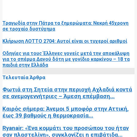
RELATED POSTS
Τραγωδία στην Πάτρα τα ξημερώματα: Νεκρή 45χρονη
σε τροχαίο δυστύχημα
Κλήρωση ΛΟΤΤΟ 2704: Αυτοί είναι οι τυχεροί αριθμοί
Οδηγίες για τους Έλληνες γονείς μετά την αποκάλυψη
για το σπέρμα Δανού δότη με γονίδιο καρκίνου – 18 τα
παιδιά στην Ελλάδα
Τελευταία Άρθρα
Φωτιά στη Σητεία στην περιοχή Αχλαδιά κοντά
σε ανεμογεννήτριες – Άμεση επέμβαση...
Καιρός σήμερα: Άνεμοι 5 μποφόρ στην Αττική,
έως 39 βαθμούς η θερμοκρασία...
Ryanair: «Ένα κομμάτι του προσώπου του ήταν
σαν πλαστελίνη», συγκλονίζει η επιβάτιδα...