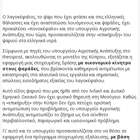
18 Ιουνίου, 2026
Ο λαγοκέφαλος, το ψάρι που έχει φτάσει και στις ελληνικές
θάλασσες και έχει αναστατώσει λουόμενους και ψαράδες, έχει
προκαλέσει «πονοκέφαλο» και στο υπουργείο Αγροτικής
Ανάπτυξης που τώρα, προσανατολίζεται στην «επικήρυξη» του
ψαριού στα ελληνικά νερά.
Σύμφωνα με πηγές του υπουργείου Αγροτικής Ανάπτυξης στο
thesspost, ακολουθώντας το μοντέλο της Κύπρου, εξετάζεται η
εφαρμογή μιας στοχευμένης δράσης
με οικονομικό κίνητρο
στους ψαράδες
, που βρίσκονται καθημερινά αντιμέτωποι με
καταστροφές στα αλιευτικά τους εργαλεία και σημαντικές
απώλειες εισοδήματος εξαιτίας του λαγοκέφαλου.
Αυτό είδος ψαριού που μας ήρθε από τον Ινδικό και Δυτικό
Ειρηνικό Ωκεανό δεν έχει φυσικό θηρευτή στη Μεσόγειο. Καθώς
η «επικήρυξη» στην Κύπρο δεν έχει πετύχει οριστική
αντιμετώπιση του προβλήματος, το υπουργείο Αγροτικής
Ανάπτυξης αντιμετωπίζει το ζήτημα ως ένα σύνθετο
περιβαλλοντικό, παραγωγικό και υγειονομικό πρόβλημα.
Γι’ αυτό και το υπουργείο προσανατολίζεται στο να θέσει σε
εφαρμογή ένα πρόγραμμα στοχευμένης εξαλίευσης,
με βάση