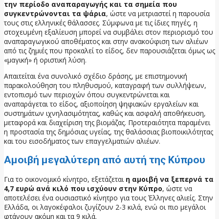
την περίοδο αναπαραγωγής και τα σημεία που
συγκεντρώνονται τα ψάρια
, ώστε να μετριαστεί η παρουσία
τους στις ελληνικές θάλασσες. Σύμφωνα με τις ίδιες πηγές, η
στοχευμένη εξαλίευση μπορεί να συμβάλει στον περιορισμό του
αναπαραγωγικού αποθέματος και στην ανακούφιση των αλιέων
από τις ζημιές που προκαλεί το είδος, δεν παρουσιάζεται όμως ως
«μαγική» ή οριστική λύση.
Απαιτείται ένα συνολικό σχέδιο δράσης, με επιστημονική
παρακολούθηση του πληθυσμού, καταγραφή των συλλήψεων,
εντοπισμό των περιοχών όπου συγκεντρώνεται και
αναπαράγεται το είδος, αξιοποίηση ψηφιακών εργαλείων και
συστημάτων ιχνηλασιμότητας, καθώς και ασφαλή αποθήκευση,
μεταφορά και διαχείριση της βιομάζας. Προτεραιότητα παραμένει
η προστασία της δημόσιας υγείας, της θαλάσσιας βιοποικιλότητας
και του εισοδήματος των επαγγελματιών αλιέων.
Αμοιβή μεγαλύτερη από αυτή της Κύπρου
Για το οικονομικό κίνητρο, εξετάζεται
η αμοιβή να ξεπερνά τα
4,7 ευρώ ανά κιλό που ισχύουν στην Κύπρο
, ώστε να
αποτελέσει ένα ουσιαστικό κίνητρο για τους Έλληνες αλιείς. Στην
Ελλάδα, οι λαγοκέφαλοι ζυγίζουν 2-3 κιλά, ενώ οι πιο μεγάλοι
φτάνουν ακόμη και τα 9 κιλά.