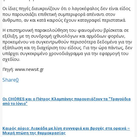
Οι ίδιες πηγές διευκρινίζουν ότι ο λαγοκέφαλος δεν είναι είδος
που παρουσιάζει επιθετική συμπεριφορά απέναντι στον
άνθρωπο, αν και κατά καιρούς έχουν καταγραφεί περιστατικά.
Η επιστημονική παρακολούθηση του φαινομένου βρίσκεται σε
εξέλιξη, με τη συνδρομή ιχθυολόγων και αρμόδιων φορέων,
προκειμένου να συγκεντρωθούν περισσότερα δεδομένα για την
εξάπλωση και τη διαχείριση του είδους. Για την ώρα πάντως, δεν
υπάρχει συγκεκριμένο χρονοδιάγραμμα για την εφαρμογή του
σχεδίου.
Πηγή: www.newsit.gr
Share
0
προηγούμενη ανάρτηση
Οι CHÓRES και ο Πέτρος Κλαμπάνης παρουσιάζουν τα “Τραγούδια
από το Ιόνιο”
επόμενη ανάρτηση
Καιρός αύριο: Λιακάδα με λίγη συννεφιά και βροχές στα ορεινά –
Μικρή πτώση της θερμοκρασίας