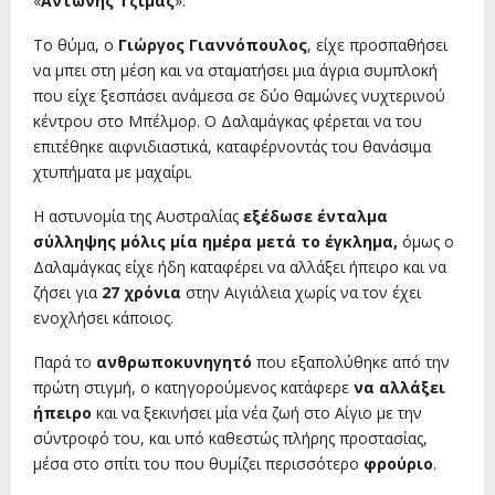
«
Αντώνης Τζίμας
».
Το θύμα, ο
Γιώργος Γιαννόπουλος
, είχε προσπαθήσει
να μπει στη μέση και να σταματήσει μια άγρια συμπλοκή
που είχε ξεσπάσει ανάμεσα σε δύο θαμώνες νυχτερινού
κέντρου στο Μπέλμορ. Ο Δαλαμάγκας φέρεται να του
επιτέθηκε αιφνιδιαστικά, καταφέρνοντάς του θανάσιμα
χτυπήματα με μαχαίρι.
Η αστυνομία της Αυστραλίας
εξέδωσε ένταλμα
σύλληψης μόλις μία ημέρα μετά το έγκλημα,
όμως ο
Δαλαμάγκας είχε ήδη καταφέρει να αλλάξει ήπειρο και να
ζήσει για
27 χρόνια
στην Αιγιάλεια χωρίς να τον έχει
ενοχλήσει κάποιος.
Παρά το
ανθρωποκυνηγητό
που εξαπολύθηκε από την
πρώτη στιγμή, ο κατηγορούμενος κατάφερε
να αλλάξει
ήπειρο
και να ξεκινήσει μία νέα ζωή στο Αίγιο με την
σύντροφό του, και υπό καθεστώς πλήρης προστασίας,
μέσα στο σπίτι του που θυμίζει περισσότερο
φρούριο
.