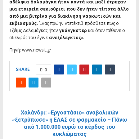
αδέλφια Δαλαμάγκα ήταν κοντά και μαζί έτρεχαν
μια εταιρεία σεκιούριτι που δεν ήταν τίποτα άλλο
από μια βιτρίνα για διακίνηση ναρκωτικών και
εκβιασμούς.
Ένας πρώην ντετέκτιβ πρόσθεσε πως ο
Τζέιμς Δαλαμάγκας ήταν
γκάνγκστερ
και όταν πέθανε ο
αδελφός του έγινε
ανεξέλεγκτος
».
Πηγή: www.newsit.gr
SHARE
0
ΠΡΟΗΓΟΎΜΕΝΗ ΑΝΆΡΤΗΣΗ
Χαλάνδρι: «Εργοστάσιο» αναβολικών
«ξετρύπωσε» η ΕΛΑΣ σε φαρμακείο – Πάνω
από 1.000.000 ευρώ το κέρδος του
κυκλώματος