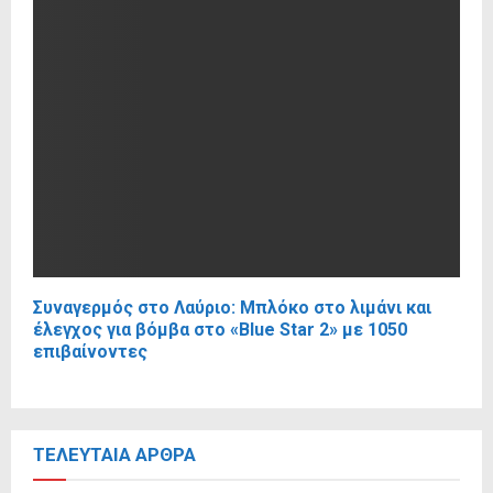
Συναγερμός στο Λαύριο: Μπλόκο στο λιμάνι και
έλεγχος για βόμβα στο «Blue Star 2» με 1050
επιβαίνοντες
ΤΕΛΕΥΤΑΊΑ ΆΡΘΡΑ