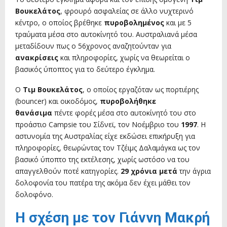
Βουκελάτος
, φρουρό ασφαλείας σε άλλο νυχτερινό
κέντρο, ο οποίος βρέθηκε
πυροβολημένος
και με 5
τραύματα μέσα στο αυτοκίνητό του. Αυστραλιανά μέσα
μεταδίδουν πως ο 56χρονος αναζητούνταν για
ανακρίσεις
και πληροφορίες, χωρίς να θεωρείται ο
βασικός ύποπτος για το δεύτερο έγκλημα.
Ο
Τιμ Βουκελάτος
, ο οποίος εργαζόταν ως πορτιέρης
(bouncer) και οικοδόμος,
πυροβολήθηκε
θανάσιμα
πέντε φορές μέσα στο αυτοκίνητό του στο
προάστιο Campsie του Σίδνεϊ, τον Νοέμβριο του
1997
. Η
αστυνομία της Αυστραλίας είχε εκδώσει επικήρυξη για
πληροφορίες, θεωρώντας τον Τζέιμς Δαλαμάγκα ως τον
βασικό ύποπτο της εκτέλεσης, χωρίς ωστόσο να του
απαγγελθούν ποτέ κατηγορίες.
29 χρόνια μετά
την άγρια
δολοφονία του πατέρα της ακόμα δεν έχει μάθει τον
δολοφόνο.
Η σχέση με τον Γιάννη Μακρή