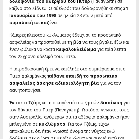
δολοφονία του αδερφού του Πίτερ
(Παναγιώτη) σε
καζίνο στο Σίδνεϋ. Ο αδελφός του δολοφονήθηκε στις
31
Ιανουαρίου του 1998
σε ηλικία 23 ετών μετά από
συμπλοκή σε καζίνο
.
Κάμερες κλειστού κυκλώματος έδειχναν το προσωπικό
ασφαλείας να προσπαθεί με τη
βία
να τους βγάλει έξω και
έναν φύλακα να κρατά
κεφαλοκλείδωμα
για τρία λεπτά
τον 23χρονο αδελφό του, Πίτερ.
Η ιατροδικαστική έρευνα κατέληξε στο συμπέρασμα ότι ο
Πίτερ Δαλαμάγκας
πέθανε επειδή το προσωπικό
ασφαλείας άσκησε αδικαιολόγητη βία
για να τον
ακινητοποιήσει.
Έκτοτε ο Τζέιμς και η οικογένειά του ζητούν
δικαίωση
για
τον θάνατο του Πίτερ (Παναγιώτη). Ωστόσο, γνωστοί τους
στην Αυστραλία, ανέφεραν ότι τα αδέρφια Δαλαμάγκα ήταν
μπλεγμένα σε
κυκλώματα
. Για τον Τζέιμς, είχαν
αποκαλύψει ότι ήταν γνωστό όνομα της νύχτας ενώ
δούλευε σεκιούριτι σε μεγάλα κλαμπ και συχνά έμπλεκε