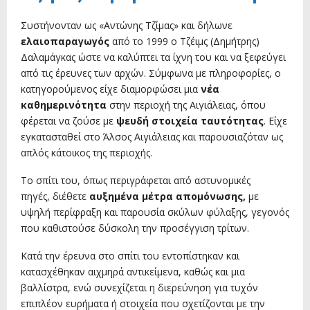
Συστήνονταν ως «Αντώνης Τζίμας» και δήλωνε
ελαιοπαραγωγός
από το 1999 ο Τζέιμς (Δημήτρης)
Δαλαμάγκας ώστε να καλύπτει τα ίχνη του και να ξεφεύγει
από τις έρευνες των αρχών. Σύμφωνα με πληροφορίες, ο
κατηγορούμενος είχε διαμορφώσει μια
νέα
καθημερινότητα
στην περιοχή της Αιγιάλειας, όπου
φέρεται να ζούσε με
ψευδή στοιχεία ταυτότητας
. Είχε
εγκατασταθεί στο Άλσος Αιγιάλειας και παρουσιαζόταν ως
απλός κάτοικος της περιοχής.
Το σπίτι του, όπως περιγράφεται από αστυνομικές
πηγές, διέθετε
αυξημένα μέτρα απομόνωσης,
με
υψηλή περίφραξη και παρουσία σκύλων φύλαξης, γεγονός
που καθιστούσε δύσκολη την προσέγγιση τρίτων.
Κατά την έρευνα στο σπίτι του εντοπίστηκαν και
κατασχέθηκαν αιχμηρά αντικείμενα, καθώς και μια
βαλλίστρα, ενώ συνεχίζεται η διερεύνηση για τυχόν
επιπλέον ευρήματα ή στοιχεία που σχετίζονται με την