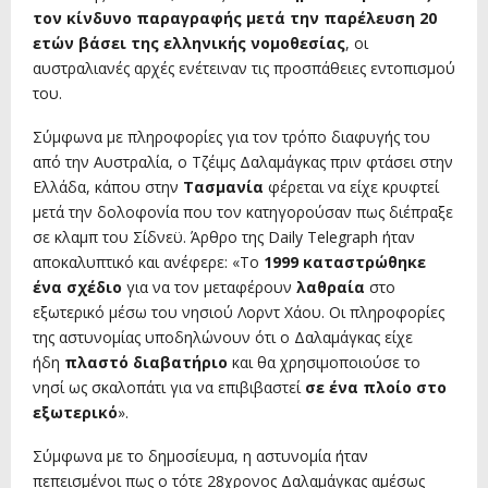
τον κίνδυνο παραγραφής μετά την παρέλευση 20
ετών βάσει της ελληνικής νομοθεσίας
, οι
αυστραλιανές αρχές ενέτειναν τις προσπάθειες εντοπισμού
του.
Σύμφωνα με πληροφορίες για τον τρόπο διαφυγής του
από την Αυστραλία, ο Τζέιμς Δαλαμάγκας πριν φτάσει στην
Ελλάδα, κάπου στην
Τασμανία
φέρεται να είχε κρυφτεί
μετά την δολοφονία που τον κατηγορούσαν πως διέπραξε
σε κλαμπ του Σίδνεϋ. Άρθρο της Daily Telegraph ήταν
αποκαλυπτικό και ανέφερε: «Το
1999 καταστρώθηκε
ένα σχέδιο
για να τον μεταφέρουν
λαθραία
στο
εξωτερικό μέσω του νησιού Λορντ Χάου. Οι πληροφορίες
της αστυνομίας υποδηλώνουν ότι ο Δαλαμάγκας είχε
ήδη
πλαστό διαβατήριο
και θα χρησιμοποιούσε το
νησί ως σκαλοπάτι για να επιβιβαστεί
σε ένα πλοίο στο
εξωτερικό
».
Σύμφωνα με το δημοσίευμα, η αστυνομία ήταν
πεπεισμένοι πως ο τότε 28χρονος Δαλαμάγκας αμέσως