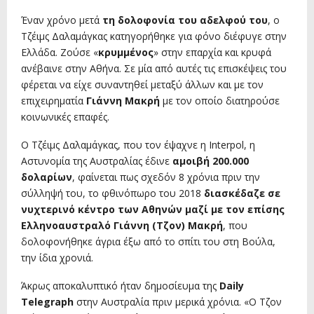
Έναν χρόνο μετά
τη δολοφονία του αδελφού του
, ο
Τζέιμς Δαλαμάγκας κατηγορήθηκε για φόνο διέφυγε στην
Ελλάδα. Ζούσε «
κρυμμένος
» στην επαρχία και κρυφά
ανέβαινε στην Αθήνα. Σε μία από αυτές τις επισκέψεις του
φέρεται να είχε συναντηθεί μεταξύ άλλων και με τον
επιχειρηματία
Γιάννη Μακρή
με τον οποίο διατηρούσε
κοινωνικές επαφές.
Ο Τζέιμς Δαλαμάγκας, που τον έψαχνε η Interpol, η
Αστυνομία της Αυστραλίας έδινε
αμοιβή 200.000
δολαρίων
, φαίνεται πως σχεδόν 8 χρόνια πριν την
σύλληψή του, το φθινόπωρο του 2018
διασκέδαζε σε
νυχτερινό κέντρο των Αθηνών μαζί με τον επίσης
Ελληνοαυστραλό Γιάννη (Τζον) Μακρή
, που
δολοφονήθηκε άγρια έξω από το σπίτι του στη Βούλα,
την ίδια χρονιά.
Άκρως αποκαλυπτικό ήταν δημοσίευμα της
Daily
Telegraph
στην Αυστραλία πριν μερικά χρόνια. «Ο Τζον