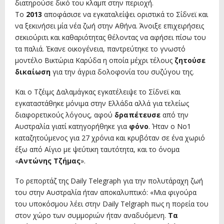
διατηρούσε δικό του κλαμπ στην περιοχή.
Το
2013
αποφάσισε να εγκαταλείψει οριστικά το Σίδνεϊ και
να ξεκινήσει μία νέα ζωή στην Αθήνα. Άνοιξε επιχειρήσεις
σεκιούριτι και καθαριότητας θέλοντας να αφήσει πίσω του
τα παλιά. Έκανε οικογένεια, παντρεύτηκε το γνωστό
μοντέλο Βικτώρια Καρύδα η οποία μέχρι τέλους
ζητούσε
δικαίωση
για την άγρια δολοφονία του συζύγου της.
Και ο Τζέιμς Δαλαμάγκας εγκατέλειψε το Σίδνεϊ και
εγκαταστάθηκε μόνιμα στην Ελλάδα αλλά για τελείως
διαφορετικούς λόγους, αφού
δραπέτευσε
από την
Αυστραλία γιατί κατηγορήθηκε για
φόνο
. Ήταν ο Νο1
καταζητούμενος για 27 χρόνια και κρυβόταν σε ένα χωριό
έξω από Αίγιο με ψεύτικη ταυτότητα, και το όνομα
«
Αντώνης Τζήμας
».
Το ρεπορτάζ της Daily Telegraph για την πολυτάραχη ζωή
του στην Αυστραλία ήταν αποκαλυπτικό: «Μια φιγούρα
του υποκόσμου λέει στην Daily Telgraph πως η πορεία του
στον χώρο των συμμοριών ήταν αναδυόμενη.
Τα