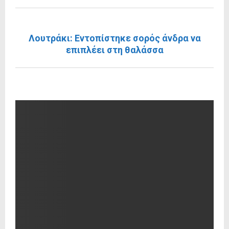
ΕΠΌΜΕΝΗ ΑΝΆΡΤΗΣΗ
Λουτράκι: Εντοπίστηκε σορός άνδρα να
επιπλέει στη θαλάσσα
RELATED POSTS