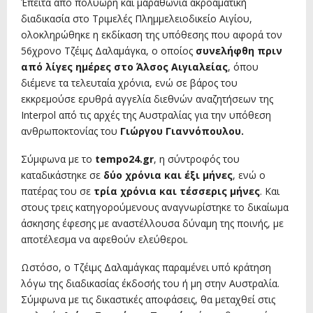
Έπειτα από πολύωρη και μαραθώνια ακροαματική
διαδικασία στο Τριμελές Πλημμελειοδικείο Αιγίου,
ολοκληρώθηκε η εκδίκαση της υπόθεσης που αφορά τον
56χρονο Τζέιμς Δαλαμάγκα, ο οποίος
συνελήφθη πριν
από λίγες ημέρες στο Άλσος Αιγιαλείας
, όπου
διέμενε τα τελευταία χρόνια, ενώ σε βάρος του
εκκρεμούσε ερυθρά αγγελία διεθνών αναζητήσεων της
Interpol από τις αρχές της Αυστραλίας για την υπόθεση
ανθρωποκτονίας του
Γιώργου Γιαννόπουλου.
Σύμφωνα με το
tempo24.gr
, η σύντροφός του
καταδικάστηκε σε
δύο χρόνια και έξι μήνες
, ενώ ο
πατέρας του σε
τρία χρόνια και τέσσερις μήνες
. Και
στους τρεις κατηγορούμενους αναγνωρίστηκε το δικαίωμα
άσκησης έφεσης με αναστέλλουσα δύναμη της ποινής, με
αποτέλεσμα να αφεθούν ελεύθεροι.
Ωστόσο, ο Τζέιμς Δαλαμάγκας παραμένει υπό κράτηση
λόγω της διαδικασίας έκδοσής του ή μη στην Αυστραλία.
Σύμφωνα με τις δικαστικές αποφάσεις, θα μεταχθεί στις