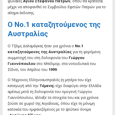
φυλακές
Αγίου Στεφάνου Πατρών
, όπου θα κρατείται
μέχρι να αποφανθεί το Συμβούλιο Εφετών Πατρών για το
αίτημα έκδοσης.
Ο Νο.1 καταζητούμενος της
Αυστραλίας
Ο Τζέιμς Δαλαμάγκας ήταν για χρόνια ο
Νο.1
καταζητούμενος της Αυστραλίας
για τη φερόμενη
συμμετοχή του στη δολοφονία του
Γιώργου
Γιαννόπουλου
στο Μπέλμορ, στα νοτιοδυτικά του
Σίδνεϊ, τον Απρίλιο του
1999
.
Ο 56χρονος Ελληνοαυστραλός (η μητέρα του είχε
καταγωγή από την
Τέμενη
) είχε διαφύγει στην Ελλάδα
αμέσως μετά τη δολοφονία του ομογενή Γιώργου
Γιαννόπουλου, άλλαξε τα στοιχεία του και για χρόνια
ζούσε σε χωριό της Αιγιάλειας, όπου είχε τη μόνιμη
κατοικία του εμφανιζόμενος με το ψεύτικο όνομα