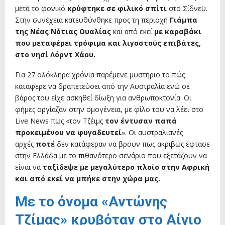
μετά το φονικό
κρύφτηκε σε φιλικό σπίτι
στο Σίδνεϋ.
Στην συνέχεια κατευθύνθηκε προς τη περιοχή
Γιάμπα
της Νέας Νότιας Ουαλίας
και από εκεί
με καραβάκι
που μεταφέρει τρόφιμα και λιγοστούς επιβάτες,
στο νησί Λόρντ Χάου.
Για 27 ολόκληρα χρόνια παρέμενε μυστήριο το πώς
κατάφερε να δραπετεύσει από την Αυστραλία ενώ σε
βάρος του είχε ασκηθεί δίωξη για ανθρωποκτονία. Οι
φήμες οργίαζαν στην ομογένεια, με φίλο του να λέει στο
Live News πως «τον Τζέιμς
τον έντυσαν παπά
προκειμένου να φυγαδευτεί
». Οι αυστραλιανές
αρχές
ποτέ
δεν κατάφεραν να βρουν πως ακριβώς έφτασε
στην Ελλάδα με το πιθανότερο σενάριο που εξετάζουν να
είναι να
ταξίδεψε με μεγαλύτερο πλοίο στην Αφρική
και από εκεί να μπήκε στην χώρα μας.
Με το όνομα «Αντώνης
Τζίμας» κρυβόταν στο Αίγιο