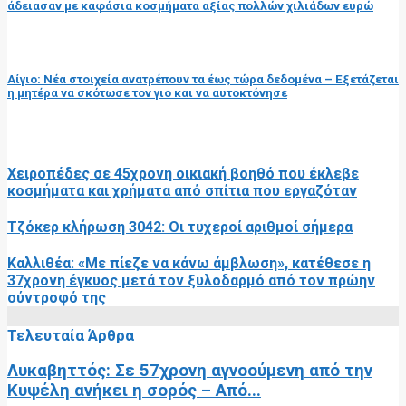
άδειασαν με καφάσια κοσμήματα αξίας πολλών χιλιάδων ευρώ
επόμενη ανάρτηση
Αίγιο: Nέα στοιχεία ανατρέπουν τα έως τώρα δεδομένα – Εξετάζεται
η μητέρα να σκότωσε τον γιο και να αυτοκτόνησε
RELATED POSTS
Χειροπέδες σε 45χρονη οικιακή βοηθό που έκλεβε
κοσμήματα και χρήματα από σπίτια που εργαζόταν
Τζόκερ κλήρωση 3042: Οι τυχεροί αριθμοί σήμερα
Καλλιθέα: «Με πίεζε να κάνω άμβλωση», κατέθεσε η
37χρονη έγκυος μετά τον ξυλοδαρμό από τον πρώην
σύντροφό της
Τελευταία Άρθρα
Λυκαβηττός: Σε 57χρονη αγνοούμενη από την
Κυψέλη ανήκει η σορός – Από...