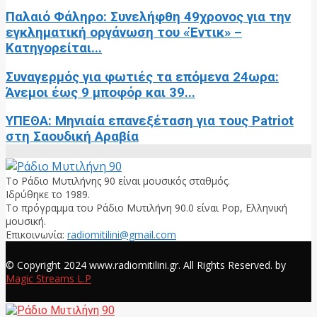
Παλαιό Φάληρο: Συνελήφθη 49χρονος για την
εγκληματική οργάνωση του «Έντικ» –
Κατηγορείται...
Συναγερμός για φωτιές τα επόμενα 24ωρα:
Άνεμοι έως 9 μποφόρ και 39...
ΥΠΕΘΑ: Μηνιαία επανεξέταση για τους Patriot
στη Σαουδική Αραβία
Το Ράδιο Μυτιλήνης 90 είναι μουσικός σταθμός.
Ιδρύθηκε το 1989.
Το πρόγραμμα του Ράδιο Μυτιλήνη 90.0 είναι Pop, Ελληνική
μουσική.
Επικοινωνία:
radiomitilini@gmail.com
Facebook
© Copyright 2024 www.radiomitilini.gr. All Rights Reserved. by
Magic Streams L.P