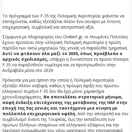
26 Μαΐου, 2026
Το πρόγραμμα των F-35 της Πολεμικής Αεροπορίας φαίνεται να
επιταχύνεται, καθώς εξετάζεται πλέον ένα σενάριο με έντονη
επιχειρησιακή, συμβολική και αποτρεπτική αξία.
Σύμφωνα με πληροφορίες του OnAlert.gr, οι Ηνωμένες Πολιτείες
έχουν προτείνει στην ελληνική Πολεμική Αεροπορία η πρώτη
παρτίδα των οκτώ μαχητικών 5ης γενιάς να παραδοθεί τμηματικά.
Αντί να φτάσουν όλα μαζί το 2030, όπως προέβλεπε ο
αρχικός σχεδιασμός,
υπάρχει η δυνατότητα τα πρώτα τέσσερα
F-35 να παραδοθούν νωρίτερα και να προσγειωθούν στην
Ανδραβίδα μέσα στο 2029.
Πρόκειται για μια option την οποία η Πολεμική Αεροπορία
εξετάζει πλέον σοβαρά, καθώς η πρόωρη άφιξη του πρώτου
ελληνικού πυρήνα F-35 δεν θα έχει μόνο χαρακτήρα
χρονοδιαγράμματος.
Θα αποτελέσει στρατηγικό μήνυμα,
σαφή ένδειξη επιτάχυνσης της μετάβασης της HAF στην
εποχή της 5ης γενιάς και ταυτόχρονα μια κίνηση με
πολλαπλά επιχειρησιακά οφέλη.
Από την αποτροπή και τον
συμβολισμό έναντι της Τουρκίας, έως την εκπαίδευση των
πρώτων Ελλήνων ιπταμένων επί ελληνικού εδάφους και την
ταχύτερη ενσωμάτωση του νέου μαχητικού στο επιχειρησιακό