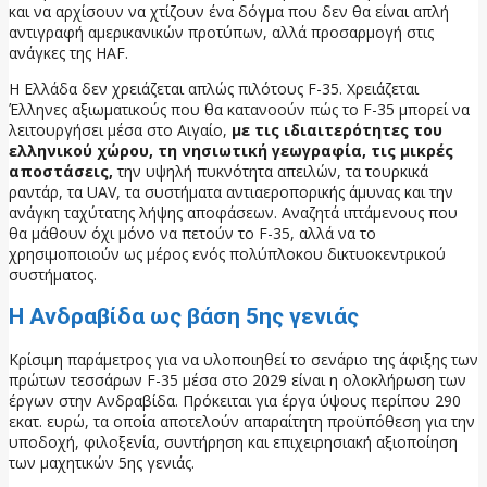
και να αρχίσουν να χτίζουν ένα δόγμα που δεν θα είναι απλή
αντιγραφή αμερικανικών προτύπων, αλλά προσαρμογή στις
ανάγκες της HAF.
Η Ελλάδα δεν χρειάζεται απλώς πιλότους F-35. Χρειάζεται
Έλληνες αξιωματικούς που θα κατανοούν πώς το F-35 μπορεί να
λειτουργήσει μέσα στο Αιγαίο,
με τις ιδιαιτερότητες του
ελληνικού χώρου, τη νησιωτική γεωγραφία, τις μικρές
αποστάσεις,
την υψηλή πυκνότητα απειλών, τα τουρκικά
ραντάρ, τα UAV, τα συστήματα αντιαεροπορικής άμυνας και την
ανάγκη ταχύτατης λήψης αποφάσεων. Αναζητά ιπτάμενους που
θα μάθουν όχι μόνο να πετούν το F-35, αλλά να το
χρησιμοποιούν ως μέρος ενός πολύπλοκου δικτυοκεντρικού
συστήματος.
Η Ανδραβίδα ως βάση 5ης γενιάς
Κρίσιμη παράμετρος για να υλοποιηθεί το σενάριο της άφιξης των
πρώτων τεσσάρων F-35 μέσα στο 2029 είναι η ολοκλήρωση των
έργων στην Ανδραβίδα. Πρόκειται για έργα ύψους περίπου 290
εκατ. ευρώ, τα οποία αποτελούν απαραίτητη προϋπόθεση για την
υποδοχή, φιλοξενία, συντήρηση και επιχειρησιακή αξιοποίηση
των μαχητικών 5ης γενιάς.