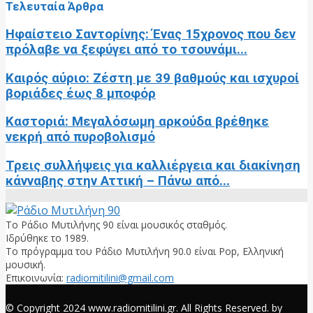
Τελευταία Άρθρα
Ηφαίστειο Σαντορίνης: Ένας 15χρονος που δεν
πρόλαβε να ξεφύγει από το τσουνάμι...
Καιρός αύριο: Ζέστη με 39 βαθμούς και ισχυροί
βοριάδες έως 8 μποφόρ
Καστοριά: Μεγαλόσωμη αρκούδα βρέθηκε
νεκρή από πυροβολισμό
Τρεις συλλήψεις για καλλιέργεια και διακίνηση
κάνναβης στην Αττική – Πάνω από...
Το Ράδιο Μυτιλήνης 90 είναι μουσικός σταθμός.
Ιδρύθηκε το 1989.
Το πρόγραμμα του Ράδιο Μυτιλήνη 90.0 είναι Pop, Ελληνική
μουσική.
Επικοινωνία:
radiomitilini@gmail.com
Facebook
© Copyright 2024 www.radiomitilini.gr. All Rights Reserved. by