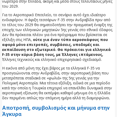
νωρίτερα στην Ελλάδα, ακόμη και μέσα στους τελευταίους μήνες
του 2029.
Για το Αεροπορικό Επιτελείο, το σενάριο αυτό έχει ιδιαίτερο
ενδιαφέρον. Η άφιξη τεσσάρων F-35 στην Ανδραβίδα πριν από
το τέλος του 2029 θα σηματοδοτήσει την πραγματική έναρξη της
εποχής των ελληνικών μαχητικών 5ης γενιάς στο εθνικό έδαφος.
Δεν θα πρόκειται πλέον για ένα πρόγραμμα που βρίσκεται σε
εξέλιξη στις ΗΠΑ,
ούτε για έναν τύπο αεροσκάφους που
αφορά μόνο επιτροπές, συμβάσεις, υποδομές και
εκπαίδευση στο εξωτερικό. Θα πρόκειται για ελληνικά
F-35 στην κύρια βάση τους, με Έλληνες ιπτάμενους,
Έλληνες τεχνικούς και ελληνικό επιχειρησιακό σχεδιασμό.
Η εικόνα από μόνη της έχει βάρος με τα ελληνικά F-35 να
προσγειώνονται στην Ανδραβίδα, στην αεροπορική βάση που
μετατρέπεται σταδιακά σε «φωλιά» της 5ης γενιάς για την
Πολεμική Αεροπορία. Μια τέτοια εξέλιξη, ειδικά σε μια περίοδο
κατά την οποία η Τουρκία επιχειρεί να επανέλθει δυναμικά στην
αεροπορική εξίσωση θα εκπέμψει καθαρό μήνυμα ότι η Ελλάδα
δεν περιμένει απλώς την επόμενη ημέρα αλλά τη διαμορφώνει.
Αποτροπή, συμβολισμός και μήνυμα στην
Άγκυρα