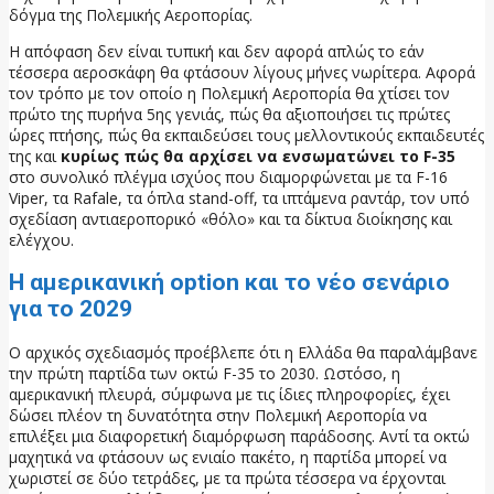
δόγμα της Πολεμικής Αεροπορίας.
Η απόφαση δεν είναι τυπική και δεν αφορά απλώς το εάν
τέσσερα αεροσκάφη θα φτάσουν λίγους μήνες νωρίτερα. Αφορά
τον τρόπο με τον οποίο η Πολεμική Αεροπορία θα χτίσει τον
πρώτο της πυρήνα 5ης γενιάς, πώς θα αξιοποιήσει τις πρώτες
ώρες πτήσης, πώς θα εκπαιδεύσει τους μελλοντικούς εκπαιδευτές
της και
κυρίως πώς θα αρχίσει να ενσωματώνει το F-35
στο συνολικό πλέγμα ισχύος που διαμορφώνεται με τα F-16
Viper, τα Rafale, τα όπλα stand-off, τα ιπτάμενα ραντάρ, τον υπό
σχεδίαση αντιαεροπορικό «θόλο» και τα δίκτυα διοίκησης και
ελέγχου.
Η αμερικανική option και το νέο σενάριο
για το 2029
Ο αρχικός σχεδιασμός προέβλεπε ότι η Ελλάδα θα παραλάμβανε
την πρώτη παρτίδα των οκτώ F-35 το 2030. Ωστόσο, η
αμερικανική πλευρά, σύμφωνα με τις ίδιες πληροφορίες, έχει
δώσει πλέον τη δυνατότητα στην Πολεμική Αεροπορία να
επιλέξει μια διαφορετική διαμόρφωση παράδοσης. Αντί τα οκτώ
μαχητικά να φτάσουν ως ενιαίο πακέτο, η παρτίδα μπορεί να
χωριστεί σε δύο τετράδες, με τα πρώτα τέσσερα να έρχονται