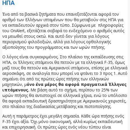
ΗΠΑ
Ένα από τα βασικά ζητήματα που επανεξετάζονται αφορά τον
αριθμό των Ελλήνων ιπταμένων που θα μεταβούν στις ΗΠΑ για
να εκπαιδευτούν αρχικά στον τύπο. Σύμφωνα με πληροφορίες
του OnAlert, εξετάζεται σοβαρά το ενδεχόμενο ο αριθμός αυτός
να μειωθεί στους οκτώ. Και αυτό δεν γίνεται για λόγους
περιορισμού φιλοδοξιών, αλλά για λόγους ορθολογικής
αξιοποίησης του προγράμματος και των ωρών πτήσης.
Ο λόγος είναι συγκεκριμένος. Στο πλαίσιο της εκπαίδευσης στις
ΗΠΑ, οι Έλληνες ιπτάμενοι θα πετούν με τα ελληνικά F-35, όμως
μαζί τους θα πετούν και Αμερικανοί ιπτάμενοι, επίσης με ελληνικά
αεροσκάφη, σε αναλογία που μπορεί να φτάνει το 3 προς 1. Αυτό
σημαίνει ότι από τις πρώτες ώρες πτήσης των ελληνικών
μαχητικών, μ
όνο ένα μέρος θα αφορά πραγματικά Έλληνες
ιπτάμενους.
Με βάση αυτό το σχήμα, περίπου το 25% των
ωρών πτήσης θα αντιστοιχεί σε ελληνικά χέρια, ενώ το υπόλοιπο
θα αφορά εκπαιδευτική δραστηριότητα με Αμερικανούς χειριστές,
στο πλαίσιο της διαδικασίας μετάβασης και πιστοποίησης.
Αυτή η παράμετρος έχει μεγάλη σημασία. Κάθε ώρα πτήσης ενός
F-35 έχει αξία. Όχι μόνο οικονομική, αλλά κυρίως εκπαιδευτική
και επιχειρησιακή. Οι πρώτες ώρες ενός νέου τύπου είναι