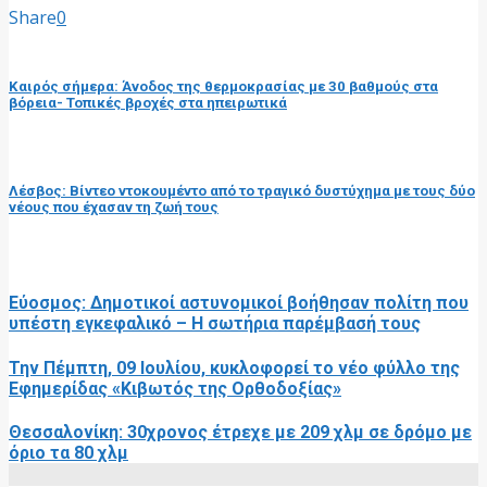
Share
0
προηγούμενη ανάρτηση
Καιρός σήμερα: Άνοδος της θερμοκρασίας με 30 βαθμούς στα
βόρεια- Τοπικές βροχές στα ηπειρωτικά
επόμενη ανάρτηση
Λέσβος: Βίντεο ντοκουμέντο από το τραγικό δυστύχημα με τους δύο
νέους που έχασαν τη ζωή τους
RELATED POSTS
Εύοσμος: Δημοτικοί αστυνομικοί βοήθησαν πολίτη που
υπέστη εγκεφαλικό – Η σωτήρια παρέμβασή τους
Την Πέμπτη, 09 Ιουλίου, κυκλοφορεί το νέο φύλλο της
Εφημερίδας «Κιβωτός της Ορθοδοξίας»
Θεσσαλονίκη: 30χρονος έτρεχε με 209 χλμ σε δρόμο με
όριο τα 80 χλμ