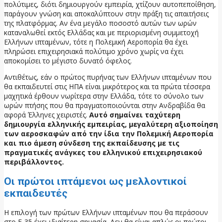
πολύτιμες, διότι δημιουργούν εμπειρία, χτίζουν αυτοπεποίθηση,
παράγουν γνώση και αποκαλύπτουν στην πράξη τις απαιτήσεις
της πλατφόρμας. Αν ένα μεγάλο ποσοστό αυτών των ωρών
καταναλωθεί εκτός Ελλάδας και με περιορισμένη συμμετοχή
Ελλήνων ιπταμένων, τότε η Πολεμική Αεροπορία θα έχει
πληρώσει επιχειρησιακά πολύτιμο χρόνο χωρίς να έχει
αποκομίσει το μέγιστο δυνατό όφελος.
Αντιθέτως, εάν ο πρώτος πυρήνας των Ελλήνων ιπταμένων που
θα εκπαιδευτεί στις ΗΠΑ είναι μικρότερος και τα πρώτα τέσσερα
μαχητικά έρθουν νωρίτερα στην Ελλάδα, τότε το σύνολο των
ωρών πτήσης που θα πραγματοποιούνται στην Ανδραβίδα θα
αφορά Έλληνες χειριστές.
Αυτό σημαίνει ταχύτερη
δημιουργία ελληνικής εμπειρίας, μεγαλύτερη αξιοποίηση
των αεροσκαφών από την ίδια την Πολεμική Αεροπορία
και πιο άμεση σύνδεση της εκπαίδευσης με τις
πραγματικές ανάγκες του ελληνικού επιχειρησιακού
περιβάλλοντος.
Οι πρώτοι ιπτάμενοι ως μελλοντικοί
εκπαιδευτές
Η επιλογή των πρώτων Ελλήνων ιπταμένων που θα περάσουν
στο F-35 έχει ιδιαίτερη σημασία. Δεν θα είναι απλώς οι πρώτοι