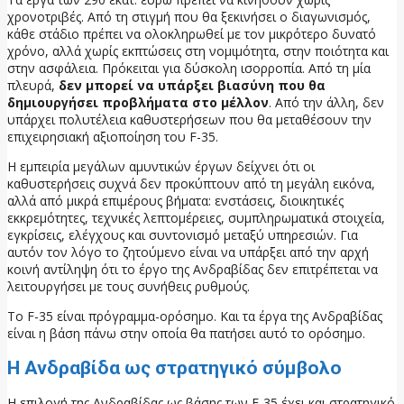
χρονοτριβές. Από τη στιγμή που θα ξεκινήσει ο διαγωνισμός,
κάθε στάδιο πρέπει να ολοκληρωθεί με τον μικρότερο δυνατό
χρόνο, αλλά χωρίς εκπτώσεις στη νομιμότητα, στην ποιότητα και
στην ασφάλεια. Πρόκειται για δύσκολη ισορροπία. Από τη μία
πλευρά,
δεν μπορεί να υπάρξει βιασύνη που θα
δημιουργήσει προβλήματα στο μέλλον
. Από την άλλη, δεν
υπάρχει πολυτέλεια καθυστερήσεων που θα μεταθέσουν την
επιχειρησιακή αξιοποίηση του F-35.
Η εμπειρία μεγάλων αμυντικών έργων δείχνει ότι οι
καθυστερήσεις συχνά δεν προκύπτουν από τη μεγάλη εικόνα,
αλλά από μικρά επιμέρους βήματα: ενστάσεις, διοικητικές
εκκρεμότητες, τεχνικές λεπτομέρειες, συμπληρωματικά στοιχεία,
εγκρίσεις, ελέγχους και συντονισμό μεταξύ υπηρεσιών. Για
αυτόν τον λόγο το ζητούμενο είναι να υπάρξει από την αρχή
κοινή αντίληψη ότι το έργο της Ανδραβίδας δεν επιτρέπεται να
λειτουργήσει με τους συνήθεις ρυθμούς.
Το F-35 είναι πρόγραμμα-ορόσημο. Και τα έργα της Ανδραβίδας
είναι η βάση πάνω στην οποία θα πατήσει αυτό το ορόσημο.
Η Ανδραβίδα ως στρατηγικό σύμβολο
Η επιλογή της Ανδραβίδας ως βάσης των F-35 έχει και στρατηγικό