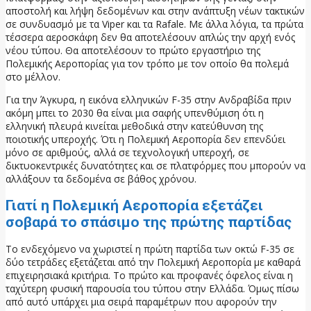
αποστολή και λήψη δεδομένων και στην ανάπτυξη νέων τακτικών
σε συνδυασμό με τα Viper και τα Rafale. Με άλλα λόγια, τα πρώτα
τέσσερα αεροσκάφη δεν θα αποτελέσουν απλώς την αρχή ενός
νέου τύπου. Θα αποτελέσουν το πρώτο εργαστήριο της
Πολεμικής Αεροπορίας για τον τρόπο με τον οποίο θα πολεμά
στο μέλλον.
Για την Άγκυρα, η εικόνα ελληνικών F-35 στην Ανδραβίδα πριν
ακόμη μπει το 2030 θα είναι μια σαφής υπενθύμιση ότι η
ελληνική πλευρά κινείται μεθοδικά στην κατεύθυνση της
ποιοτικής υπεροχής. Ότι η Πολεμική Αεροπορία δεν επενδύει
μόνο σε αριθμούς, αλλά σε τεχνολογική υπεροχή, σε
δικτυοκεντρικές δυνατότητες και σε πλατφόρμες που μπορούν να
αλλάξουν τα δεδομένα σε βάθος χρόνου.
Γιατί η Πολεμική Αεροπορία εξετάζει
σοβαρά το σπάσιμο της πρώτης παρτίδας
Το ενδεχόμενο να χωριστεί η πρώτη παρτίδα των οκτώ F-35 σε
δύο τετράδες εξετάζεται από την Πολεμική Αεροπορία με καθαρά
επιχειρησιακά κριτήρια. Το πρώτο και προφανές όφελος είναι η
ταχύτερη φυσική παρουσία του τύπου στην Ελλάδα. Όμως πίσω
από αυτό υπάρχει μια σειρά παραμέτρων που αφορούν την