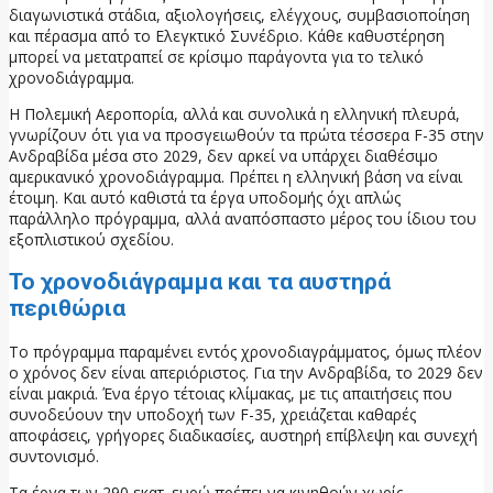
διαγωνιστικά στάδια, αξιολογήσεις, ελέγχους, συμβασιοποίηση
και πέρασμα από το Ελεγκτικό Συνέδριο. Κάθε καθυστέρηση
μπορεί να μετατραπεί σε κρίσιμο παράγοντα για το τελικό
χρονοδιάγραμμα.
Η Πολεμική Αεροπορία, αλλά και συνολικά η ελληνική πλευρά,
γνωρίζουν ότι για να προσγειωθούν τα πρώτα τέσσερα F-35 στην
Ανδραβίδα μέσα στο 2029, δεν αρκεί να υπάρχει διαθέσιμο
αμερικανικό χρονοδιάγραμμα. Πρέπει η ελληνική βάση να είναι
έτοιμη. Και αυτό καθιστά τα έργα υποδομής όχι απλώς
παράλληλο πρόγραμμα, αλλά αναπόσπαστο μέρος του ίδιου του
εξοπλιστικού σχεδίου.
Το χρονοδιάγραμμα και τα αυστηρά
περιθώρια
Το πρόγραμμα παραμένει εντός χρονοδιαγράμματος, όμως πλέον
ο χρόνος δεν είναι απεριόριστος. Για την Ανδραβίδα, το 2029 δεν
είναι μακριά. Ένα έργο τέτοιας κλίμακας, με τις απαιτήσεις που
συνοδεύουν την υποδοχή των F-35, χρειάζεται καθαρές
αποφάσεις, γρήγορες διαδικασίες, αυστηρή επίβλεψη και συνεχή
συντονισμό.
Τα έργα των 290 εκατ. ευρώ πρέπει να κινηθούν χωρίς