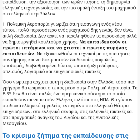
εκπαίδευση, την αξιοποίηση των ωρών πτήσης, τη δημιουργία
ελληνικής τεχνογνωσίας και την πιο ομαλή ένταξη του μαχητικού
στο ελληνικό περιβάλλον.
Η Πολεμική Αεροπορία γνωρίζει ότι η εισαγωγή ενός νέου
τύπου, πολύ περισσότερο ενός μαχητικού 5ης γενιάς, δεν είναι
απλή διαδικασία. Δεν αρκεί να παραληφθούν τα αεροσκάφη αλλά
να δημιουργηθεί κουλτούρα χρήσης.
Να εκπαιδευτούν οι
πρώτοι ιπτάμενοι και να χτιστεί ο πρώτος πυρήνας
εκπαιδευτών.
Να εξοικειωθούν οι τεχνικοί με τις απαιτήσεις
συντήρησης και να δοκιμαστούν διαδικασίες ασφαλείας,
υποδομές, διαβαθμισμένα δίκτυα, υποστήριξη εδάφους,
οπλισμός, λογισμικό και επιχειρησιακές τακτικές.
Όσο νωρίτερα αρχίσει αυτή η διαδικασία στην Ελλάδα, τόσο πιο
γρήγορα θα ωριμάσει ο τύπος μέσα στην Πολεμική Αεροπορία. Τα
F-35 δεν θα είναι απλώς ένα αμερικανικό σύστημα το οποίο
εκπαιδεύονται να πετούν Έλληνες πιλότοι στις ΗΠΑ. Θα γίνουν
σταδιακά ελληνικό εργαλείο, ενταγμένο στο ελληνικό θέατρο
επιχειρήσεων, στα ελληνικά σενάρια, στις ελληνικές τακτικές και
στις πραγματικές ανάγκες του Αιγαίου και της Ανατολικής
Μεσογείου.
Το κρίσιμο ζήτημα της εκπαίδευσης στις