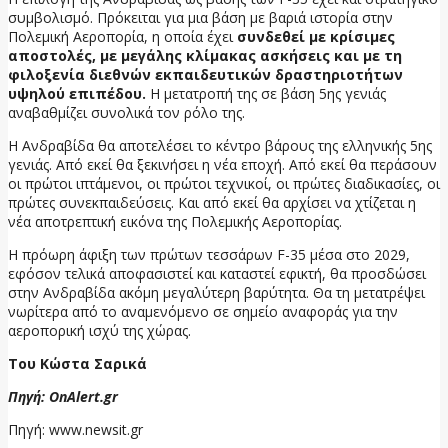
συμβολισμό. Πρόκειται για μια βάση με βαριά ιστορία στην
Πολεμική Αεροπορία, η οποία έχει
συνδεθεί με κρίσιμες
αποστολές, με μεγάλης κλίμακας ασκήσεις και με τη
φιλοξενία διεθνών εκπαιδευτικών δραστηριοτήτων
υψηλού επιπέδου.
Η μετατροπή της σε βάση 5ης γενιάς
αναβαθμίζει συνολικά τον ρόλο της.
Η Ανδραβίδα θα αποτελέσει το κέντρο βάρους της ελληνικής 5ης
γενιάς. Από εκεί θα ξεκινήσει η νέα εποχή. Από εκεί θα περάσουν
οι πρώτοι ιπτάμενοι, οι πρώτοι τεχνικοί, οι πρώτες διαδικασίες, οι
πρώτες συνεκπαιδεύσεις. Και από εκεί θα αρχίσει να χτίζεται η
νέα αποτρεπτική εικόνα της Πολεμικής Αεροπορίας.
Η πρόωρη άφιξη των πρώτων τεσσάρων F-35 μέσα στο 2029,
εφόσον τελικά αποφασιστεί και καταστεί εφικτή, θα προσδώσει
στην Ανδραβίδα ακόμη μεγαλύτερη βαρύτητα. Θα τη μετατρέψει
νωρίτερα από το αναμενόμενο σε σημείο αναφοράς για την
αεροπορική ισχύ της χώρας.
Του Κώστα Σαρικά
Πηγή: OnAlert.gr
Πηγή: www.newsit.gr