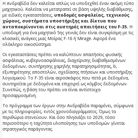
Η Ανδραβίδα δεν καλείται απλώς να υποδεχθεί έναν ακόμη τύπο
μαχητικού. Καλείται να μετατραπεί σε βάση υψηλής διαβάθμισης,
με ειδικές εγκαταστάσεις,
υποδομές ασφαλείας, τεχνικούς
χώρους, συστήματα υποστήριξης και δίκτυα που
ανταποκρίνονται στις αυστηρές απαιτήσεις του F-35.
Η
υποδομή για ένα μαχητικό 5ης γενιάς δεν είναι συγκρίσιμη με τις
κλασικές ανάγκες μιας Μοίρας F-16 ή Mirage. Αφορά ένα
ολόκληρο οικοσύστημα.
Οι εγκαταστάσεις πρέπει να καλύπτουν απαιτήσεις φυσικής
ασφάλειας, κυβερνοασφάλειας, διαχείρισης διαβαθμισμένων
δεδομένων, συντήρησης χαμηλής παρατηρησιμότητας, b,
εξυπηρέτησης αποστολών, σχεδίασης πτήσεων και υποστήριξης
λογισμικού. Το F-35 είναι αεροσκάφος που πετά με δεδομένα,
συντηρείται με δεδομένα και επιχειρεί ως κόμβος δεδομένων.
Συνεπώς, η βάση του πρέπει να είναι αντίστοιχα
προσαρμοσμένη.
Το πρόγραμμα των έργων στην Ανδραβίδα παραμένει, σύμφωνα
με τις πληροφορίες, εντός χρονοδιαγράμματος. Όμως τα
περιθώρια στενεύουν. Και όσο πλησιάζει το 2029, τόσο
περισσότερο η ταχύτητα υλοποίησης των υποδομών γίνεται
στρατηγικός παράγοντας.