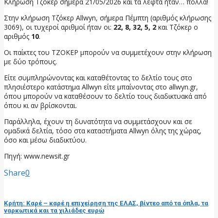
Κλήρωση Τζόκερ σήμερα 21/05/2026 και τα λεφτά ήταν… πολλά!
Στην κλήρωση Τζόκερ Allwyn, σήμερα Πέμπτη (αριθμός κλήρωσης
3069), οι τυχεροί αριθμοί ήταν οι:
22, 8, 32, 5, 2
και Τζόκερ ο
αριθμός
10
.
Οι παίκτες του ΤΖΟΚΕΡ μπορούν να συμμετέχουν στην κλήρωση
με δύο τρόπους.
Είτε συμπληρώνοντας και καταθέτοντας το δελτίο τους στο
πλησιέστερο κατάστημα Allwyn είτε μπαίνοντας στο allwyn.gr,
όπου μπορούν να καταθέσουν το δελτίο τους διαδικτυακά από
όπου κι αν βρίσκονται.
Παράλληλα, έχουν τη δυνατότητα να συμμετάσχουν και σε
ομαδικά δελτία, τόσο στα καταστήματα Allwyn όλης της χώρας,
όσο και μέσω διαδικτύου.
Πηγή: www.newsit.gr
Share
0
προηγούμενη ανάρτηση
Κρήτη: Καρέ – καρέ η επιχείρηση της ΕΛΑΣ, βίντεο από τα όπλα, τα
ναρκωτικά και τα χιλιάδες ευρώ