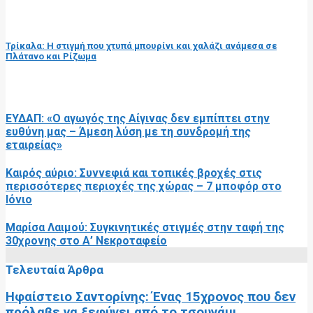
επόμενη ανάρτηση
Τρίκαλα: Η στιγμή που χτυπά μπουρίνι και χαλάζι ανάμεσα σε
Πλάτανο και Ρίζωμα
RELATED POSTS
ΕΥΔΑΠ: «Ο αγωγός της Αίγινας δεν εμπίπτει στην
ευθύνη μας – Άμεση λύση με τη συνδρομή της
εταιρείας»
Καιρός αύριο: Συννεφιά και τοπικές βροχές στις
περισσότερες περιοχές της χώρας – 7 μποφόρ στο
Ιόνιο
Μαρίσα Λαιμού: Συγκινητικές στιγμές στην ταφή της
30χρονης στο Α’ Νεκροταφείο
Τελευταία Άρθρα
Ηφαίστειο Σαντορίνης: Ένας 15χρονος που δεν
πρόλαβε να ξεφύγει από το τσουνάμι...