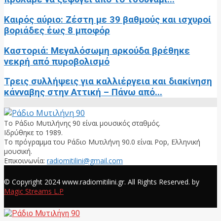
Καιρός αύριο: Ζέστη με 39 βαθμούς και ισχυροί
βοριάδες έως 8 μποφόρ
Καστοριά: Μεγαλόσωμη αρκούδα βρέθηκε
νεκρή από πυροβολισμό
Τρεις συλλήψεις για καλλιέργεια και διακίνηση
κάνναβης στην Αττική – Πάνω από...
Το Ράδιο Μυτιλήνης 90 είναι μουσικός σταθμός.
Ιδρύθηκε το 1989.
Το πρόγραμμα του Ράδιο Μυτιλήνη 90.0 είναι Pop, Ελληνική
μουσική.
Επικοινωνία:
radiomitilini@gmail.com
Facebook
© Copyright 2024 www.radiomitilini.gr. All Rights Reserved. by
Magic Streams L.P