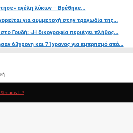
έτησε» αγέλη λύκων – Βρέθηκε...
ορείται για συμμετοχή στην τραγωδία της...
στο Γουδή: «Η δικογραφία περιέχει πλήθος...
σαν 63χρονη και 71χρονος για εμπρησμό από...
κή.
 Streams L.P