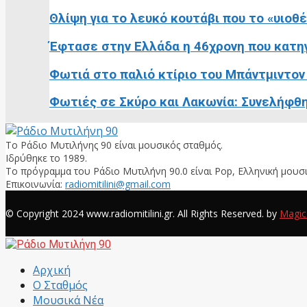
Θλίψη για το λευκό κουτάβι που το «υιοθ
Έφτασε στην Ελλάδα η 46χρονη που κατηγ
Φωτιά στο παλιό κτίριο του Μπάντμιντον 
Φωτιές σε Σκύρο και Λακωνία: Συνελήφθη
Το Ράδιο Μυτιλήνης 90 είναι μουσικός σταθμός.
Ιδρύθηκε το 1989.
Το πρόγραμμα του Ράδιο Μυτιλήνη 90.0 είναι Pop, Ελληνική μουσι
Επικοινωνία:
radiomitilini@gmail.com
Facebook
© Copyright 2024 www.radiomitilini.gr. All Rights Reserved. by
Magic
Facebook
Αρχική
Ο Σταθμός
Μουσικά Νέα