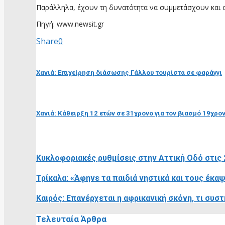
Παράλληλα, έχουν τη δυνατότητα να συμμετάσχουν και σε
Πηγή: www.newsit.gr
Share
0
προηγούμενη ανάρτηση
Χανιά: Επιχείρηση διάσωσης Γάλλου τουρίστα σε φαράγγι
επόμενη ανάρτηση
Χανιά: Κάθειρξη 12 ετών σε 31χρονο για τον βιασμό 19χρ
RELATED POSTS
Κυκλοφοριακές ρυθμίσεις στην Αττική Οδό στις 
Τρίκαλα: «Άφηνε τα παιδιά νηστικά και τους έκα
Καιρός: Επανέρχεται η αφρικανική σκόνη, τι συστ
Τελευταία Άρθρα