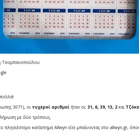
νθη Τσομπανοπούλου
gle
 πολλά!
ρωσης 3071), οι
τυχεροί αριθμοί
ήταν οι:
31, 6, 39, 13, 2
και
Τζόκ
κλήρωση με δύο τρόπους.
το πλησιέστερο κατάστημα Allwyn είτε μπαίνοντας στο allwyn.gr, ό