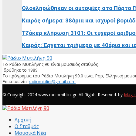
Ολοκληρώθηκαν οι αυτοψίες στο Πόρτο Γε
Καιρός σήμερα: 38άρια και ισχυροί βοριάδ
Τζόκερ κλήρωση 3101: Οι τυχεροί αριθμο
Καιρός: Έρχεται τριήμερο με 40άρια και 
Το Ράδιο Μυτιλήνης 90 είναι μουσικός σταθμός.
Ιδρύθηκε το 1989.
Το πρόγραμμα του Ράδιο Μυτιλήνη 90.0 είναι Pop, Ελληνική μουσι
Επικοινωνία:
radiomitilini@gmail.com
Facebook
© Copyright 2024 www.radiomitilini.gr. All Rights Reserved. by
Magic
Facebook
Αρχική
Ο Σταθμός
Μουσικά Νέα