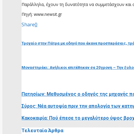
Παράλληλα, έχουν τη δυνατότητα να συμμετάσχουν και σε
Πηγή: www.newsit.gr
Share
0
προηγούμενη ανάρτηση
Τροχαίο στην Πάτρα με οδηγό που έκανε προσπεράσεις, τρ
επόμενη ανάρτηση
Μοναστηράκι: Ανήλικοι επιτέθηκαν σε 20χρονη – Την ξυλοκ
RELATED POSTS
Πατησίων: Μεθυσμένος ο οδηγός της μηχανής π
Σύρος: Νέα αυτοψία πριν την απολογία των κατη
Κακοκαιρία: Πού έπεσε το μεγαλύτερο ύψος βροχ
Τελευταία Άρθρα