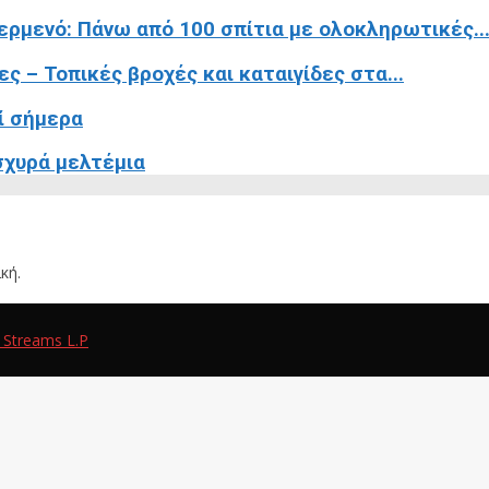
ρμενό: Πάνω από 100 σπίτια με ολοκληρωτικές..
ες – Τοπικές βροχές και καταιγίδες στα...
ί σήμερα
ισχυρά μελτέμια
κή.
 Streams L.P