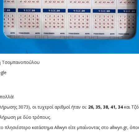
νθη Τσομπανοπούλου
gle
 πολλά!
ήρωσης 3073), οι τυχεροί αριθμοί ήταν οι:
26, 35, 38, 41, 34
και Τζό
κλήρωση με δύο τρόπους.
το πλησιέστερο κατάστημα Allwyn είτε μπαίνοντας στο allwyn.gr, ό