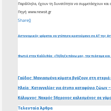
Παράλληλα, έχουν τη δυνατότητα να συμμετάσχουν και σε
Πηγή: www.newsit.gr
Share
0
προηγούμενη ανάρτηση
Αστυνομικός φέρεται να χτύπησε κρατούμενο σε ΑΤ της Ατ
επόμενη ανάρτηση
Φωτιά στην Καλλιθέα: «Πήδηξε πάνω μας, την πιάσαμε και 
RELATED POSTS
Γαύδος: Μανιασμένα κύματα βγάζουν στη στεριά
Ηλεία : Καταγγελίες για άτυπο καταφύγιο ζώων –
Κάλυμνος: Νεκρός 56χρονος καλεσμένος σε γάμο 
Τελευταία Άρθρα