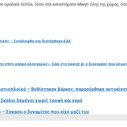
 ομαδικά δελτία, τόσο στα καταστήματα Allwyn όλης της χώρας, όσο
τικής – Συνελήφθη και διατάχθηκε ΕΔΕ
το σπίτι κάηκε ολοσχερώς», λέει στο newsit.gr ο διανομέας που έσωσ
 ιστιοπλοϊκό – Βυθίστηκαν βάρκες, παρασύρθηκε αυτοκίνη
 Σκύλοι δεμένοι χωρίς τροφή και νερό
– Έσκασε ο δυναμίτης που είχε μαζί του