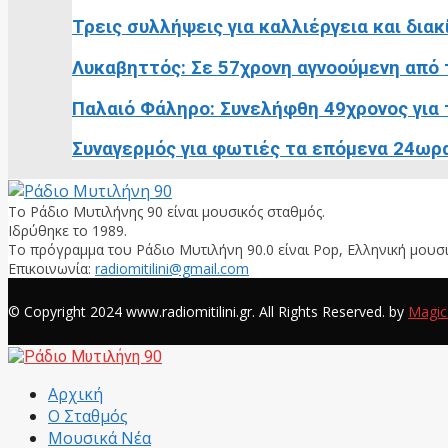
Τρεις συλλήψεις για καλλιέργεια και διακ
Λυκαβηττός: Σε 57χρονη αγνοούμενη από τ
Παλαιό Φάληρο: Συνελήφθη 49χρονος για τ
Συναγερμός για φωτιές τα επόμενα 24ωρα:
Το Ράδιο Μυτιλήνης 90 είναι μουσικός σταθμός.
Ιδρύθηκε το 1989.
Το πρόγραμμα του Ράδιο Μυτιλήνη 90.0 είναι Pop, Ελληνική μουσι
Επικοινωνία:
radiomitilini@gmail.com
Facebook
© Copyright 2024 www.radiomitilini.gr. All Rights Reserved. by
Magic
Facebook
Αρχική
Ο Σταθμός
Μουσικά Νέα