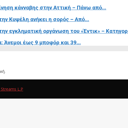
ίνηση κάνναβης στην Αττική – Πάνω από...
ην Κυψέλη ανήκει η σορός – Από...
ην εγκληματική οργάνωση του «Έντικ» – Κατηγορε
 Άνεμοι έως 9 μποφόρ και 39...
κή.
 Streams L.P