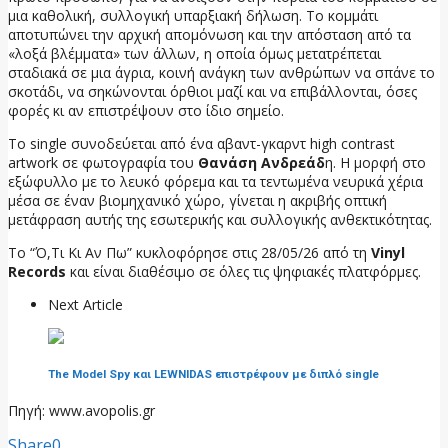
μια καθολική, συλλογική υπαρξιακή δήλωση. Το κομμάτι
αποτυπώνει την αρχική απομόνωση και την απόσταση από τα
«λοξά βλέμματα» των άλλων, η οποία όμως μετατρέπεται
σταδιακά σε μια άγρια, κοινή ανάγκη των ανθρώπων να σπάνε το
σκοτάδι, να σηκώνονται όρθιοι μαζί και να επιβάλλονται, όσες
φορές κι αν επιστρέψουν στο ίδιο σημείο.
Το single συνοδεύεται από ένα αβαντ-γκαρντ high contrast
artwork σε φωτογραφία του
Θανάση Ανδρεάδ
η. Η μορφή στο
εξώφυλλο με το λευκό φόρεμα και τα τεντωμένα νευρικά χέρια
μέσα σε έναν βιομηχανικό χώρο, γίνεται η ακριβής οπτική
μετάφραση αυτής της εσωτερικής και συλλογικής ανθεκτικότητας.
Το “Ό,Τι Κι Αν Πω” κυκλοφόρησε στις 28/05/26 από τη
Vinyl
Records
και είναι διαθέσιμο σε όλες τις ψηφιακές πλατφόρμες.
Next Article
The Model Spy και LEWNIDAS επιστρέφουν με διπλό single
Πηγή: www.avopolis.gr
Share
0