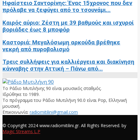
Ηφαίστειο Σαντορίνης: Ένας 15χρονος που δεν
πρόλαβε να ξεφύγει από το τσουνάμι...
Καιρός αύριο: Ζέστη με 39 βαθμούς και ισχυροί
βοριάδες έως 8 μποφόρ
Καστοριά: Μεγαλόσωμη αρκούδα βρέθηκε
νεκρή από πυροβολισμό
Τρεις συλλήψεις για καλλιέργεια και διακίνηση
κάνναβης στην Αττική – Πάνω από...
Το Ράδιο Μυτιλήνης 90 είναι μουσικός σταθμός.
Ιδρύθηκε το 1989.
Το πρόγραμμα του Ράδιο Μυτιλήνη 90.0 είναι Pop, Ελληνική
μουσική.
Επικοινωνία:
radiomitilini@gmail.com
Facebook
© Copyright 2024 www.radiomitilini.gr. All Rights Reserved. by
Magic Streams L.P