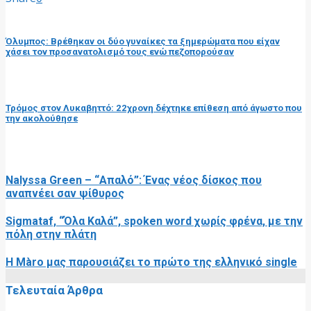
προηγούμενη ανάρτηση
Όλυμπος: Βρέθηκαν οι δύο γυναίκες τα ξημερώματα που είχαν
χάσει τον προσανατολισμό τους ενώ πεζοπορούσαν
επόμενη ανάρτηση
Τρόμος στον Λυκαβηττό: 22χρονη δέχτηκε επίθεση από άγωστο που
την ακολούθησε
RELATED POSTS
Nalyssa Green – “Απαλό”: Ένας νέος δίσκος που
αναπνέει σαν ψίθυρος
Sigmataf, “Όλα Καλά”, spoken word χωρίς φρένα, με την
πόλη στην πλάτη
Η Màro μας παρουσιάζει το πρώτο της ελληνικό single
Τελευταία Άρθρα