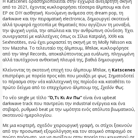
Η Katscenes δραστηριοποιείται στην εγχώρια ανεξάρτητη σκηνή
από το 2021, έχοντας κυκλοφορήσει τέσσερα άλμπουμ και ένα
EP σε DIY αισθητική. Κινούμενη ανάμεσα στη dream pop, τη
darkwave και την πειραματική electronica, δημιουργεί σκοτεινά
αλλά τρυφερά ηχοτοπία με θεματικές που αγγίζουν τη μοναξιά,
την ψυχική υγεία, την απώλεια και την ανθρώπινη σύνδεση. Έχει
συνεργαστεί με καλλιτέχνες όπως οι Σίλια Κατραλή, XXRi και
Sexhnotites, ενώ έχει μοιραστεί τη σκηνή με τη Molly Nilsson και
τον Mazoha. Το τελευταίο της άλμπουμ,
Μπλακ
, κυκλοφόρησε
από την Vinyl Records, αποκαλύπτοντας μια ευάλωτη, πληγωμένη
αλλά ταυτόχρονα ανθεκτική πλευρά της, βαθιά δημιουργική.
Κλείνοντας τη σκοτεινή εποχή του άλμπουμ
Μπλακ
, η
Katscenes
επιστρέφει με πορεία προς κάτι που μοιάζει με φως. Σηματοδοτεί
το πέρασμα στην νέα καλλιτεχνική της περίοδο και καταθέτει το
πρώτο δείγμα από το επερχόμενο άλμπουμ της,
Σχεδόν Φως
.
Το νέο single με τίτλο “
Ό,Τι Κι
A
ν Πω”
είναι ένα upbeat
darkwave track που παντρεύει την industrial ενέργεια και ένα
στιβαρό, ρυθμικό beat με την ωμότητα ενός απόλυτα βιωματικού,
σκοτεινού ημερολογίου.
Με μια κοφτερή, σχεδόν χειρουργική γραφή, οι στίχοι ξεκινούν
από την προσωπική εξομολόγηση και τον ατομικό σπαραγμό σε
πρώτο πρόσωπο, για να ανοίξουν στην πορεία του κομματιού σε