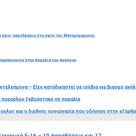
εύμα προς αεροδρόμιο στο ύψος της Μεταμόρφωσης
 παράκρουση στην παραλία του Αναύρου
τελεήμονα – Είχε καταδικαστεί σε ισόβια για βιασμό ανήλ
α πυραύλου ξεβράστηκε σε παραλία
όπουλος και η διεθνής συνεργασία που οδήγησε στην εξάρ
τουρκικά F-16 – 10 παραβάσεις και 17...