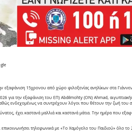
gle
ν εξαφάνιση 15χρονου από χώρο φιλοξενίας ανηλίκων στα Γιάννενα 
026 για την εξαφάνιση του ΕΠ) Abdilmohty (ΟΝ) Ahmad, αιγυπτιακ
 καθώς ενδεχομένως να συντρέχουν λόγοι που θέτουν την ζωή του σ
αδύνατος, έχει καστανά μαλλιά και καστανά μάτια. Την ημέρα που ε
α επικοινωνήσει τηλεφωνικά με «Το Χαμόγελο του Παιδιού» όλο το