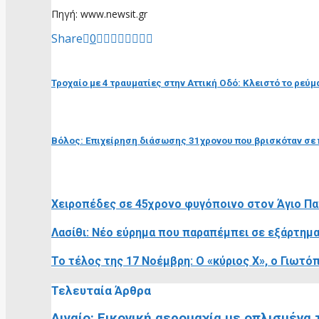
Πηγή: www.newsit.gr
Share
0
προηγούμενη ανάρτηση
Τροχαίο με 4 τραυματίες στην Αττική Οδό: Κλειστό το ρ
επόμενη ανάρτηση
Βόλος: Επιχείρηση διάσωσης 31χρονου που βρισκόταν σε
RELATED POSTS
Χειροπέδες σε 45χρονο φυγόποινο στον Άγιο Παν
Λασίθι: Νέο εύρημα που παραπέμπει σε εξάρτημ
Το τέλος της 17 Νοέμβρη: Ο «κύριος Χ», ο Γιωτ
Τελευταία Άρθρα
Αιγαίο: Εικονική αερομαχία με οπλισμένα 