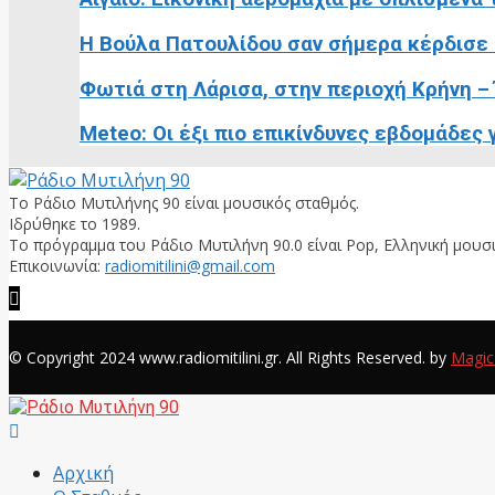
Η Βούλα Πατουλίδου σαν σήμερα κέρδισε 
Φωτιά στη Λάρισα, στην περιοχή Κρήνη –
Meteo: Οι έξι πιο επικίνδυνες εβδομάδες 
Το Ράδιο Μυτιλήνης 90 είναι μουσικός σταθμός.
Ιδρύθηκε το 1989.
Το πρόγραμμα του Ράδιο Μυτιλήνη 90.0 είναι Pop, Ελληνική μουσι
Επικοινωνία:
radiomitilini@gmail.com
Facebook
© Copyright 2024 www.radiomitilini.gr. All Rights Reserved. by
Magic
Facebook
Αρχική