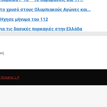
το χρυσό στους Ολυμπιακούς Αγώνες και...
 Ήχησε μήνυμα του 112
για τις δασικές πυρκαγιές στην Ελλάδα
κή.
 Streams L.P