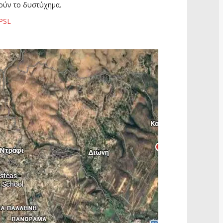
νούν το δυστύχημα.
2PSL