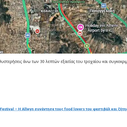
υστερήσεις άνω των 30 λεπτών εξαιτίας του τροχαίου και συγκεκρι
Festival – Η Allwyn συνάντησε τους food lovers του φεστιβάλ και ζήτη