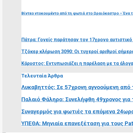
επόμενη ανάρτηση
Βίντεο ντοκουμέντο από τη φωτιά στο Ωραιόκαστρο – Ένα 
RELATED POSTS
Πάτρα: Γονείς παράτησαν τον 17χρονο αυτιστικό
Τζόκερ κλήρωση 3090: Οι τυχεροί αριθμοί σήμερ
Κάρυστος: Εντυπωσιάζει η παρέλαση με τα άλογα
Τελευταία Άρθρα
Λυκαβηττός: Σε 57χρονη αγνοούμενη από τ
Παλαιό Φάληρο: Συνελήφθη 49χρονος για τ
Συναγερμός για φωτιές τα επόμενα 24ωρα:
ΥΠΕΘΑ: Μηνιαία επανεξέταση για τους Pat