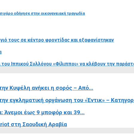
τσιγάρο οδήγησε στην οικογενειακή τραγωδία
 γιό τους σε κέντρο φροντίδας και εξαφανίστηκαν
α
 του Ιππικού Συλλόγου «Φίλιπποι» να κλέβουν την παράσ
ην Κυψέλη ανήκει η σορός – Από...
ην εγκληματική οργάνωση του «Έντικ» – Κατηγορε
 Άνεμοι έως 9 μποφόρ και 39...
riot στη Σαουδική Αραβία