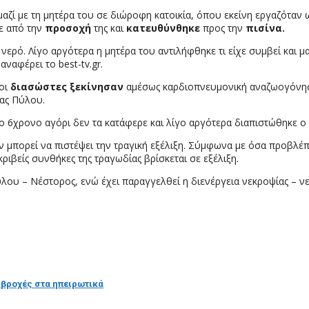
μαζί με τη μητέρα του σε διώροφη κατοικία, όπου εκείνη εργαζόταν 
ε από την
προσοχή
της και
κατευθύνθηκε
προς την
πισίνα.
ερό. Λίγο αργότερα η μητέρα του αντιλήφθηκε τι είχε συμβεί και μα
ναφέρει το best-tv.gr.
 οι
διασώστες ξεκίνησαν
αμέσως καρδιοπνευμονική αναζωογόνηση
ας Πύλου.
ο 6χρονο αγόρι δεν τα κατάφερε και λίγο αργότερα διαπιστώθηκε ο
εν μπορεί να πιστέψει την τραγική εξέλιξη. Σύμφωνα με όσα προβλέπ
κριβείς συνθήκες της τραγωδίας βρίσκεται σε εξέλιξη.
ου – Νέστορος, ενώ έχει παραγγελθεί η διενέργεια νεκροψίας – νεκ
 βροχές στα ηπειρωτικά