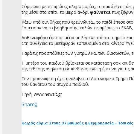
Σύμφωνα με τις πρώτες πληροφορίες, το παιδί είχε πάει 
της μέσα στο σπίτι, το μικρό αγόρι
φαίνεται
πως ξέφυγ
Κάτω από συνθήκες που ερευνώνται, το παιδί έπεσε στο ν
έσπευσαν να το βοηθήσουν, καλώντας αμέσως το ΕΚΑΒ, α
Ασθενοφόρο έφτασε μέσα σε λίγα λεπτά στο σημείο και
Στη συνέχεια το μετέφεραν εσπευσμένα στο Κέντρο Υγεί
Παρά τις προσπάθειες των γιατρών και των διασωστών, τ
Η μητέρα του παιδιού βρίσκεται σε κατάσταση σοκ και δ
της έκθεσης ανηλίκου σε κίνδυνο, ενώ η έρευνα για τις α
Την προανάκριση έχει αναλάβει το Αστυνομικό Τμήμα Πύλ
του θανάτου του άτυχου παιδιού.
Πηγή: www.newsit.gr
Share
0
προηγούμενη ανάρτηση
Καιρός αύριο: Στους 37 βαθμούς η θερμοκρασία – Τοπικές