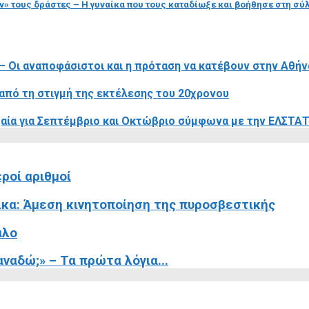
ν» τους δράστες – Η γυναίκα που τους καταδίωξε και βοήθησε στη σ
– Οι αναποφάσιστοι και η πρόταση να κατέβουν στην Αθήν
από τη στιγμή της εκτέλεσης του 20χρονου
αία για Σεπτέμβριο και Οκτώβριο σύμφωνα με την ΕΛΣΤΑ
ροί αριθμοί
ικα: Άμεση κινητοποίηση της πυροσβεστικής
αλο
ναδώ;» – Τα πρώτα λόγια...