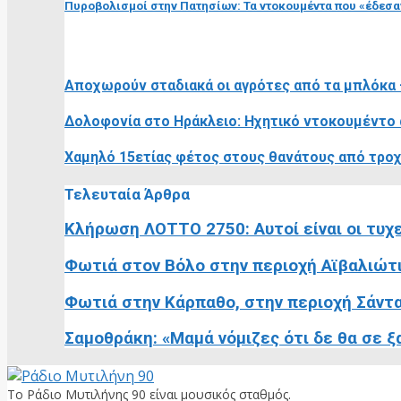
Πυροβολισμοί στην Πατησίων: Τα ντοκουμέντα που «έδεσα
RELATED POSTS
Αποχωρούν σταδιακά οι αγρότες από τα μπλόκα 
Δολοφονία στο Ηράκλειο: Ηχητικό ντοκουμέντο 
Χαμηλό 15ετίας φέτος στους θανάτους από τροχ
Τελευταία Άρθρα
Κλήρωση ΛΟΤΤΟ 2750: Αυτοί είναι οι τυχε
Φωτιά στον Βόλο στην περιοχή Αϊβαλιώτ
Φωτιά στην Κάρπαθο, στην περιοχή Σάντ
Σαμοθράκη: «Μαμά νόμιζες ότι δε θα σε ξα
Το Ράδιο Μυτιλήνης 90 είναι μουσικός σταθμός.