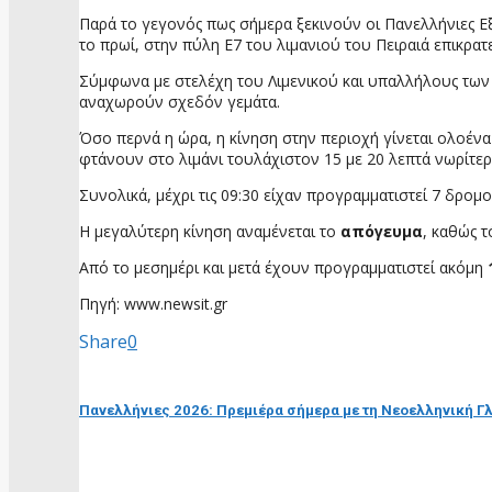
Παρά το γεγονός πως σήμερα ξεκινούν οι Πανελλήνιες Εξ
το πρωί, στην πύλη Ε7 του λιμανιού του Πειραιά επικρατ
Σύμφωνα με στελέχη του Λιμενικού και υπαλλήλους των α
αναχωρούν σχεδόν γεμάτα.
Όσο περνά η ώρα, η κίνηση στην περιοχή γίνεται ολοένα
φτάνουν στο λιμάνι τουλάχιστον 15 με 20 λεπτά νωρίτερ
Συνολικά, μέχρι τις 09:30 είχαν προγραμματιστεί 7 δρομ
Η μεγαλύτερη κίνηση αναμένεται το
απόγευμα
, καθώς τ
Από το μεσημέρι και μετά έχουν προγραμματιστεί ακόμη
Πηγή: www.newsit.gr
Share
0
προηγούμενη ανάρτηση
Πανελλήνιες 2026: Πρεμιέρα σήμερα με τη Νεοελληνική Γ
επόμενη ανάρτηση