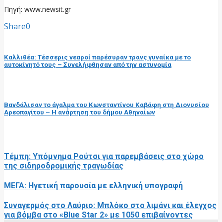
Πηγή: www.newsit.gr
Share
0
προηγούμενη ανάρτηση
Καλλιθέα: Τέσσερις νεαροί παρέσυραν τρανς γυναίκα με το
αυτοκίνητό τους – Συνελήφθησαν από την αστυνομία
επόμενη ανάρτηση
Βανδάλισαν το άγαλμα του Κωνσταντίνου Καβάφη στη Διονυσίου
Αρεοπαγίτου – Η ανάρτηση του δήμου Αθηναίων
RELATED POSTS
Τέμπη: Υπόμνημα Ρούτσι για παρεμβάσεις στο χώρο
της σιδηροδρομικής τραγωδίας
ΜΕΓΑ: Ηγετική παρουσία με ελληνική υπογραφή
Συναγερμός στο Λαύριο: Μπλόκο στο λιμάνι και έλεγχος
για βόμβα στο «Blue Star 2» με 1050 επιβαίνοντες