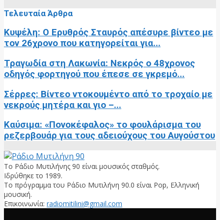
Τελευταία Άρθρα
Κυψέλη: Ο Ερυθρός Σταυρός απέσυρε βίντεο με
τον 26χρονο που κατηγορείται για...
Τραγωδία στη Λακωνία: Νεκρός ο 48χρονος
οδηγός φορτηγού που έπεσε σε γκρεμό...
Σέρρες: Βίντεο ντοκουμέντο από το τροχαίο με
νεκρούς μητέρα και γιο –...
Καύσιμα: «Πονοκέφαλος» το φουλάρισμα του
ρεζερβουάρ για τους αδειούχους του Αυγούστου
Το Ράδιο Μυτιλήνης 90 είναι μουσικός σταθμός.
Ιδρύθηκε το 1989.
Το πρόγραμμα του Ράδιο Μυτιλήνη 90.0 είναι Pop, Ελληνική
μουσική.
Επικοινωνία:
radiomitilini@gmail.com
Facebook