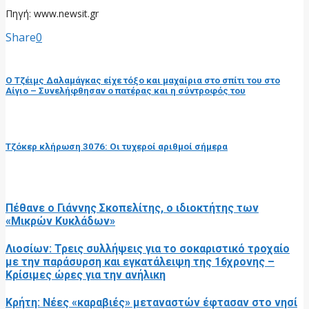
Πηγή: www.newsit.gr
Share
0
προηγούμενη ανάρτηση
Ο Τζέιμς Δαλαμάγκας είχε τόξο και μαχαίρια στο σπίτι του στο
Αίγιο – Συνελήφθησαν ο πατέρας και η σύντροφός του
επόμενη ανάρτηση
Τζόκερ κλήρωση 3076: Οι τυχεροί αριθμοί σήμερα
RELATED POSTS
Πέθανε ο Γιάννης Σκοπελίτης, ο ιδιοκτήτης των
«Μικρών Κυκλάδων»
Λιοσίων: Τρεις συλλήψεις για το σοκαριστικό τροχαίο
με την παράσυρση και εγκατάλειψη της 16χρονης –
Κρίσιμες ώρες για την ανήλικη
Κρήτη: Νέες «καραβιές» μεταναστών έφτασαν στο νησί