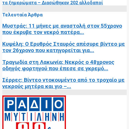
τα ξημερώματα – Διασώθηκαν 202 αλλοδαποί
Τελευταία Άρθρα
Μυστράς: 11 μήνες με αναστολή στον 55χρονο
που έκρυβε τον νεκρό πατέρα...
Κυψέλη: Ο Ερυθρός Σταυρός απέσυρε βίντεο με
τον 26χρονο που κατηγορείται για...
Τραγωδία στη Λακωνία: Νεκρός ο 48χρονος
οδηγός φορτηγού που έπεσε σε γκρεμό...
Σέρρες: Βίντεο ντοκουμέντο από το τροχαίο με
νεκρούς μητέρα και γιο –...