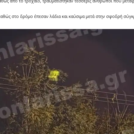
 καθώς από το τροχαίο, τραυματίστηκαν τέσσερις άνθρωποι που με
 καθώς στο δρόμο έπεσαν λάδια και καύσιμα μετά στην σφοδρή σύγκ