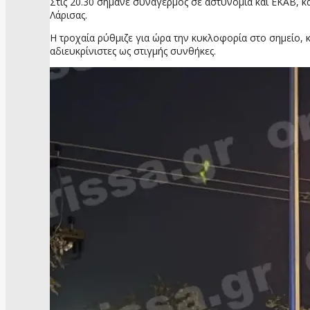
Στις 20.30 σήμανε συναγερμός σε αστυνομία και ΕΚΑΒ,
Λάρισας.
Η τροχαία ρύθμιζε για ώρα την κυκλοφορία στο σημείο,
αδιευκρίνιστες ως στιγμής συνθήκες.