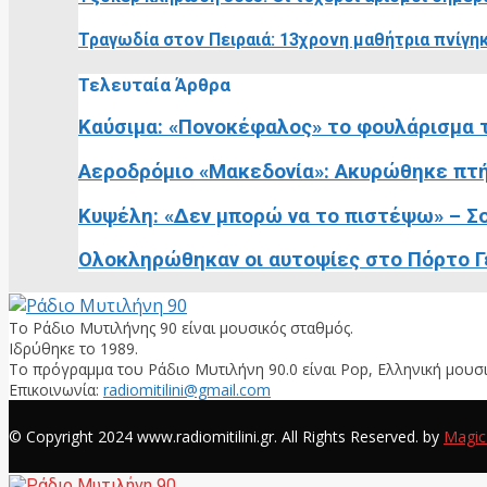
Τραγωδία στον Πειραιά: 13χρονη μαθήτρια πνίγηκ
Τελευταία Άρθρα
Καύσιμα: «Πονοκέφαλος» το φουλάρισμα τ
Αεροδρόμιο «Μακεδονία»: Ακυρώθηκε πτή
Κυψέλη: «Δεν μπορώ να το πιστέψω» – Σο
Ολοκληρώθηκαν οι αυτοψίες στο Πόρτο Γε
Το Ράδιο Μυτιλήνης 90 είναι μουσικός σταθμός.
Ιδρύθηκε το 1989.
Το πρόγραμμα του Ράδιο Μυτιλήνη 90.0 είναι Pop, Ελληνική μουσι
Επικοινωνία:
radiomitilini@gmail.com
Facebook
© Copyright 2024 www.radiomitilini.gr. All Rights Reserved. by
Magic