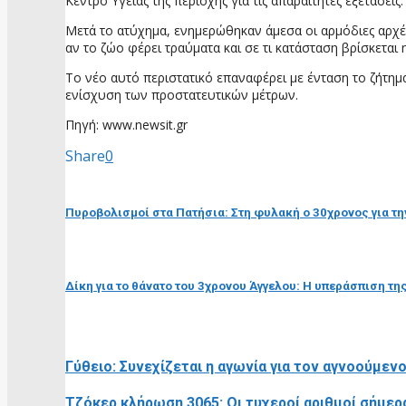
Κέντρο Υγείας της περιοχής για τις απαραίτητες εξετάσεις.
Μετά το ατύχημα, ενημερώθηκαν άμεσα οι αρμόδιες αρχές
αν το ζώο φέρει τραύματα και σε τι κατάσταση βρίσκεται 
Το νέο αυτό περιστατικό επαναφέρει με ένταση το ζήτημα
ενίσχυση των προστατευτικών μέτρων.
Πηγή: www.newsit.gr
Share
0
προηγούμενη ανάρτηση
Πυροβολισμοί στα Πατήσια: Στη φυλακή ο 30χρονος για την
επόμενη ανάρτηση
Δίκη για το θάνατο του 3χρονου Άγγελου: Η υπεράσπιση της
RELATED POSTS
Γύθειο: Συνεχίζεται η αγωνία για τον αγνοούμεν
Τζόκερ κλήρωση 3065: Οι τυχεροί αριθμοί σήμερ