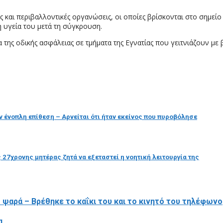
 και περιβαλλοντικές οργανώσεις, οι οποίες βρίσκονται στο σημείο 
η υγεία του μετά τη σύγκρουση.
 της οδικής ασφάλειας σε τμήματα της Εγνατίας που γειτνιάζουν με
 ένοπλη επίθεση – Αρνείται ότι ήταν εκείνος που πυροβόλησε
 27χρονης μητέρας ζητά να εξεταστεί η νοητική λειτουργία της
ο ψαρά – Βρέθηκε το καΐκι του και το κινητό του τηλέφωνο
α