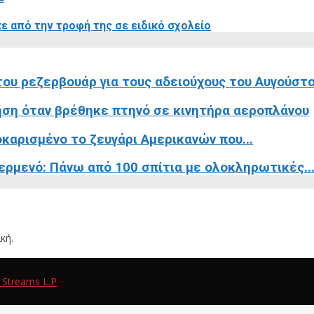
ε από την τροφή της σε ειδικό σχολείο
ου ρεζερβουάρ για τους αδειούχους του Αυγούστ
ση όταν βρέθηκε πτηνό σε κινητήρα αεροπλάνου
καρισμένο το ζευγάρι Αμερικανών που...
ρμενό: Πάνω από 100 σπίτια με ολοκληρωτικές..
κή.
 Streams L.P