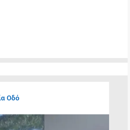
ία Οδό