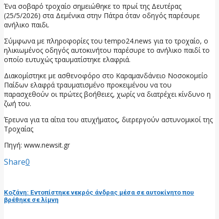
Ένα σοβαρό τροχαίο σημειώθηκε το πρωί της Δευτέρας
(25/5/2026) στα Δεμένικα στην Πάτρα όταν οδηγός παρέσυρε
ανήλικο παιδι.
Σύμφωνα με πληροφορίες του tempo24.news για το τροχαίο, ο
ηλικιωμένος οδηγός αυτοκινήτου παρέσυρε το ανήλικο παιδί το
οποίο ευτυχώς τραυματίστηκε ελαφριά.
Διακομίστηκε με ασθενοφόρο στο Καραμανδάνειο Νοσοκομείο
Παίδων ελαφρά τραυματισμένο προκειμένου να του
παρασχεθούν οι πρώτες βοήθειες, χωρίς να διατρέχει κίνδυνο η
ζωή του.
Έρευνα για τα αίτια του ατυχήματος, διερεργούν αστυνομικοί της
Τροχαίας
Πηγή: www.newsit.gr
Share
0
προηγούμενη ανάρτηση
Κοζάνη: Εντοπίστηκε νεκρός άνδρας μέσα σε αυτοκίνητο που
βρέθηκε σε λίμνη