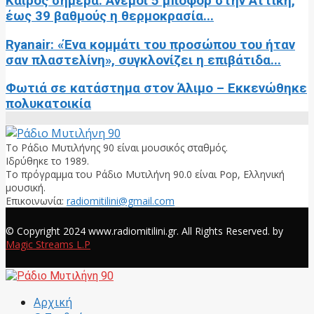
Καιρός σήμερα: Άνεμοι 5 μποφόρ στην Αττική,
έως 39 βαθμούς η θερμοκρασία...
Ryanair: «Ένα κομμάτι του προσώπου του ήταν
σαν πλαστελίνη», συγκλονίζει η επιβάτιδα...
Φωτιά σε κατάστημα στον Άλιμο – Εκκενώθηκε
πολυκατοικία
Το Ράδιο Μυτιλήνης 90 είναι μουσικός σταθμός.
Ιδρύθηκε το 1989.
Το πρόγραμμα του Ράδιο Μυτιλήνη 90.0 είναι Pop, Ελληνική
μουσική.
Επικοινωνία:
radiomitilini@gmail.com
Facebook
© Copyright 2024 www.radiomitilini.gr. All Rights Reserved. by
Magic Streams L.P
Facebook
Αρχική