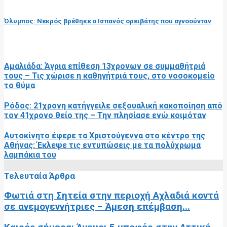
επόμενη ανάρτηση
Όλυμπος: Νεκρός βρέθηκε ο Ισπανός ορειβάτης που αγνοούνταν
RELATED POSTS
Αμαλιάδα: Άγρια επίθεση 13χρονων σε συμμαθήτριά
τους – Τις χώρισε η καθηγήτριά τους, στο νοσοκομείο
το θύμα
Ρόδος: 21χρονη κατήγγειλε σεξουαλική κακοποίηση από
τον 41χρονο θείο της – Την πλησίασε ενώ κοιμόταν
Αυτοκίνητο έφερε τα Χριστούγεννα στο κέντρο της
Αθήνας: Έκλεψε τις εντυπώσεις με τα πολύχρωμα
λαμπάκια του
Τελευταία Άρθρα
Φωτιά στη Σητεία στην περιοχή Αχλαδιά κοντά
σε ανεμογεννήτριες – Άμεση επέμβαση...