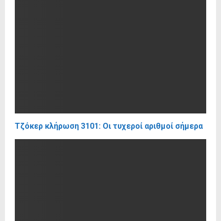
Τζόκερ κλήρωση 3101: Οι τυχεροί αριθμοί σήμερα