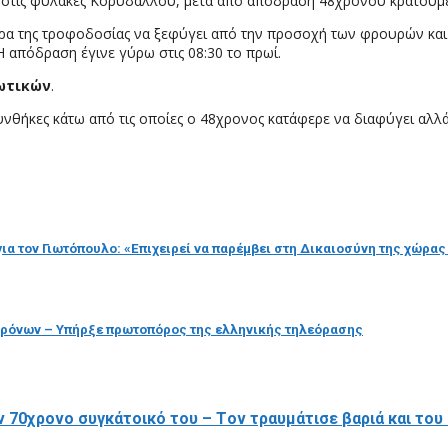
6) στις φυλακές Κορυδαλλού, μετά από απόδραση 48χρονου κρατούμ
ώρα της τροφοδοσίας να ξεφύγει από την προσοχή των φρουρών και 
απόδραση έγινε γύρω στις 08:30 το πρωί.
ωτικών
.
υνθήκες κάτω από τις οποίες ο 48χρονος κατάφερε να διαφύγει αλλά
ια τον Γιωτόπουλο: «Επιχειρεί να παρέμβει στη Δικαιοσύνη της χώρας
χρόνων – Υπήρξε πρωτοπόρος της ελληνικής τηλεόρασης
 70χρονο συγκάτοικό του – Tον τραυμάτισε βαριά και του