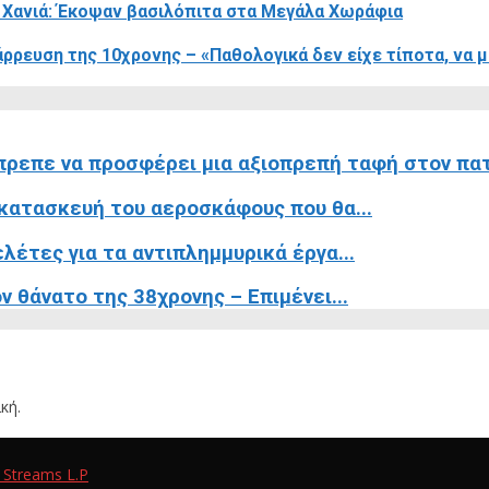
 Χανιά: Έκοψαν βασιλόπιτα στα Μεγάλα Χωράφια
ρευση της 10χρονης – «Παθολογικά δεν είχε τίποτα, να μα
ρεπε να προσφέρει μια αξιοπρεπή ταφή στον πατ
 κατασκευή του αεροσκάφους που θα...
λέτες για τα αντιπλημμυρικά έργα...
 θάνατο της 38χρονης – Επιμένει...
κή.
 Streams L.P