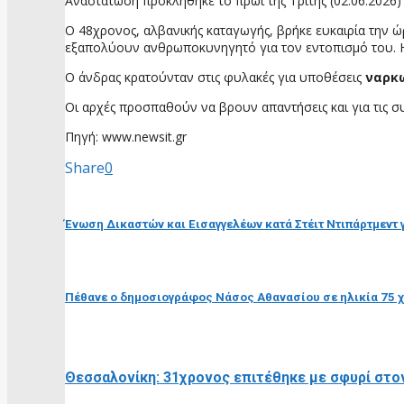
Αναστάτωση προκλήθηκε το πρωί της Τρίτης (02.06.202
Ο 48χρονος, αλβανικής καταγωγής, βρήκε ευκαιρία την 
εξαπολύουν ανθρωποκυνηγητό για τον εντοπισμό του. Η 
Ο άνδρας κρατούνταν στις φυλακές για υποθέσεις
ναρκ
Οι αρχές προσπαθούν να βρουν απαντήσεις και για τις σ
Πηγή: www.newsit.gr
Share
0
προηγούμενη ανάρτηση
Ένωση Δικαστών και Εισαγγελέων κατά Στέιτ Ντιπάρτμεντ γ
επόμενη ανάρτηση
Πέθανε ο δημοσιογράφος Νάσος Αθανασίου σε ηλικία 75 
RELATED POSTS
Θεσσαλονίκη: 31χρονος επιτέθηκε με σφυρί στον