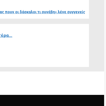
ς πουν οι δάσκαλοι τι συνέβη» λένε συγγενείς
έρα...