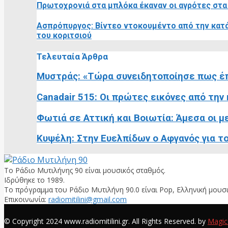
Πρωτοχρονιά στα μπλόκα έκαναν οι αγρότες στα
Ασπρόπυργος: Βίντεο ντοκουμέντο από την κατάρ
του κοριτσιού
Τελευταία Άρθρα
Μυστράς: «Τώρα συνειδητοποίησε πως έπ
Canadair 515: Οι πρώτες εικόνες από την
Φωτιά σε Αττική και Βοιωτία: Άμεσα οι με
Κυψέλη: Στην Ευελπίδων ο Αφγανός για τον
Το Ράδιο Μυτιλήνης 90 είναι μουσικός σταθμός.
Ιδρύθηκε το 1989.
Το πρόγραμμα του Ράδιο Μυτιλήνη 90.0 είναι Pop, Ελληνική μουσι
Επικοινωνία:
radiomitilini@gmail.com
Facebook
© Copyright 2024 www.radiomitilini.gr. All Rights Reserved. by
Magic