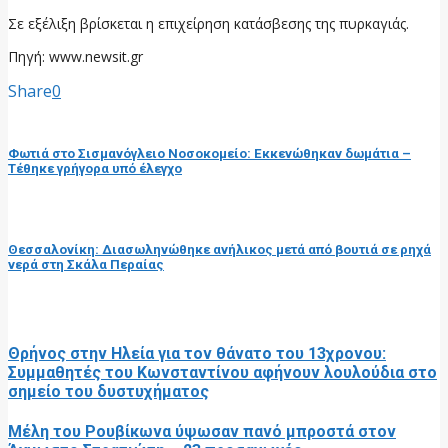
Σε εξέλιξη βρίσκεται η επιχείρηση κατάσβεσης της πυρκαγιάς.
Πηγή: www.newsit.gr
Share
0
προηγούμενη ανάρτηση
Φωτιά στο Σισμανόγλειο Νοσοκομείο: Εκκενώθηκαν δωμάτια –
Τέθηκε γρήγορα υπό έλεγχο
επόμενη ανάρτηση
Θεσσαλονίκη: Διασωληνώθηκε ανήλικος μετά από βουτιά σε ρηχά
νερά στη Σκάλα Περαίας
RELATED POSTS
Θρήνος στην Ηλεία για τον θάνατο του 13χρονου:
Συμμαθητές του Κωνσταντίνου αφήνουν λουλούδια στο
σημείο του δυστυχήματος
Μέλη του Ρουβίκωνα ύψωσαν πανό μπροστά στον