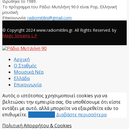
Ιδρύθηκε το 1989.
Το πρόγραμμα του Ράδιο Μυτιλήνη 90.0 είναι Pop, Ελληνική
μουσική.
Επικοινωνία:
radiomitilini@gmail.com
Facebook
© Copyright 2024 www.radiomitilini.gr. All Rights Reserved. by
Magic Streams L.P
Facebook
Αρχική
Ο Σταθμός
Μουσικά Νέα
Ελλάδα
Επικοινωνία
Αυτός ο ιστότοπος χρησιμοποιεί cookies για να
βελτιώσει την εμπειρία σας. Θα υποθέσουμε ότι είστε
εντάξει με αυτό, αλλά μπορείτε να εξαιρεθείτε εάν το
επιθυμείτε.
Αποδέχομαι
Διαβάστε περισσότερα
Πολιτική Απορρήτου & Cookies