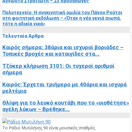
Άγνωστο Στρατιώτη – 23 προσαγωγές
Πολυτεχνείο: Η συγκινητική ομιλία του Πάνου Ρούτσι
στη φοιτητική εκδήλωση – «Όταν η νέα γενιά σιωπά,
τότε η αδικία νικά»
Τελευταία Άρθρα
Καιρός σήμερα: 38άρια και ισχυροί βοριάδες –
Τοπικές βροχές και καταιγίδες στα...
Τζόκερ κλήρωση 3101: Οι τυχεροί αριθμοί
σήμερα
Καιρός: Έρχεται τριήμερο με 40άρια και ισχυρά
μελτέμια
Θλίψη για το λευκό κουτάβι που το «υιοθέτησε»
αγέλη λύκων – Βρέθηκε...
Το Ράδιο Μυτιλήνης 90 είναι μουσικός σταθμός.