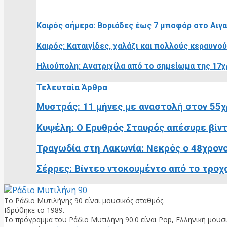
RELATED POSTS
Καιρός σήμερα: Βοριάδες έως 7 μποφόρ στο Αιγ
Καιρός: Καταιγίδες, χαλάζι και πολλούς κεραυνού
Ηλιούπολη: Ανατριχίλα από το σημείωμα της 17χρ
Τελευταία Άρθρα
Μυστράς: 11 μήνες με αναστολή στον 55χ
Κυψέλη: Ο Ερυθρός Σταυρός απέσυρε βίντε
Τραγωδία στη Λακωνία: Νεκρός ο 48χρονο
Σέρρες: Βίντεο ντοκουμέντο από το τροχαί
Το Ράδιο Μυτιλήνης 90 είναι μουσικός σταθμός.
Ιδρύθηκε το 1989.
Το πρόγραμμα του Ράδιο Μυτιλήνη 90.0 είναι Pop, Ελληνική μουσι