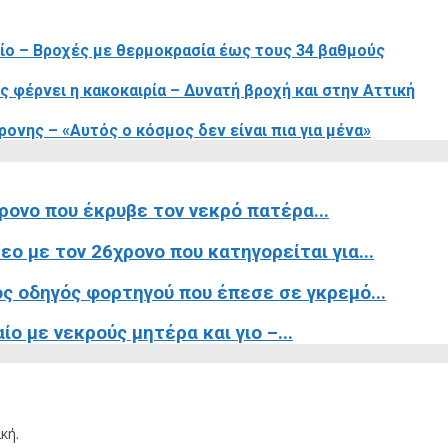
αίο – Βροχές με θερμοκρασία έως τους 34 βαθμούς
ς φέρνει η κακοκαιρία – Δυνατή βροχή και στην Αττική
ονης – «Αυτός ο κόσμος δεν είναι πια για μένα»
ρονο που έκρυβε τον νεκρό πατέρα...
ο με τον 26χρονο που κατηγορείται για...
ς οδηγός φορτηγού που έπεσε σε γκρεμό...
ο με νεκρούς μητέρα και γιο –...
κή.