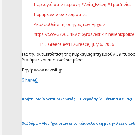
Πυρκαγιά στην περιοχή #Αγία_Ελένη #Τροιζηνίας
Παραμείνετε σε ετοιμότητα
Ακολουθείτε τις οδηγίες των Αρχών
https://t.co/GY26GrlKvl@pyrosvestiki@hellenicpolice
— 112 Greece (@112Greece) July 6, 2026
Για την αντιμετώπιση της πυρκαγιάς επιχειρούν 59 πυρ
δυνάμεις και από εναέρια μέσα.
Πηγή: www.newsit.gr
Share
0
προηγούμενη ανάρτηση
Κρήτη: Μαίνονται οι φωτιές – Ενεργά τρία μέτωπα σε Γάζι,
επόμενη ανάρτηση
Χαϊδάρι: «Μου ‘χει σπάσει το κόκκαλο στη μύτη» λέει ο ά