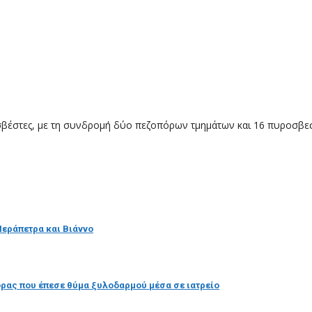
οσβέστες, με τη συνδρομή δύο πεζοπόρων τμημάτων και 16 πυροσβε
 Ιεράπετρα και Βιάννο
νδρας που έπεσε θύμα ξυλοδαρμού μέσα σε ιατρείο