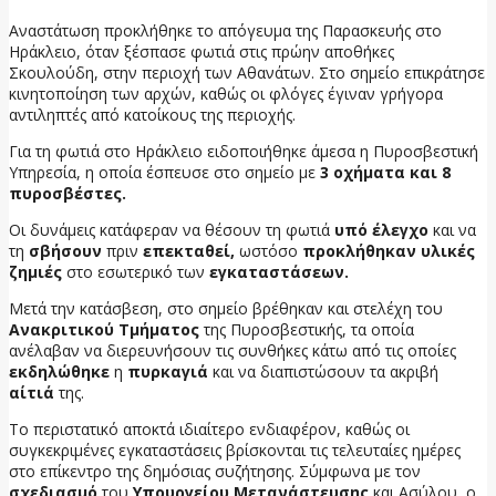
Αναστάτωση προκλήθηκε το απόγευμα της Παρασκευής στο
Ηράκλειο, όταν ξέσπασε φωτιά στις πρώην αποθήκες
Σκουλούδη, στην περιοχή των Αθανάτων. Στο σημείο επικράτησε
κινητοποίηση των αρχών, καθώς οι φλόγες έγιναν γρήγορα
αντιληπτές από κατοίκους της περιοχής.
Για τη φωτιά στο Ηράκλειο ειδοποιήθηκε άμεσα η Πυροσβεστική
Υπηρεσία, η οποία έσπευσε στο σημείο με
3 οχήματα και 8
πυροσβέστες.
Οι δυνάμεις κατάφεραν να θέσουν τη φωτιά
υπό έλεγχο
και να
τη
σβήσουν
πριν
επεκταθεί,
ωστόσο
προκλήθηκαν υλικές
ζημιές
στο εσωτερικό των
εγκαταστάσεων.
Μετά την κατάσβεση, στο σημείο βρέθηκαν και στελέχη του
Ανακριτικού Τμήματος
της Πυροσβεστικής, τα οποία
ανέλαβαν να διερευνήσουν τις συνθήκες κάτω από τις οποίες
εκδηλώθηκε
η
πυρκαγιά
και να διαπιστώσουν τα ακριβή
αίτιά
της.
Το περιστατικό αποκτά ιδιαίτερο ενδιαφέρον, καθώς οι
συγκεκριμένες εγκαταστάσεις βρίσκονται τις τελευταίες ημέρες
στο επίκεντρο της δημόσιας συζήτησης. Σύμφωνα με τον
σχεδιασμό
του
Υπουργείου Μετανάστευσης
και Ασύλου, ο