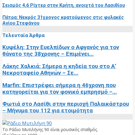
Σεισμός 4,6 Ρίχτερ στην Κρήτη, ανοιχτά του Λασιθίου
Πάτρα: Νεκρός 31χρονος κρατούμενος στις φυλακές
Αγίου Στεφάνου
Τελευταία Άρθρα
Κυψέλη: Στην Ευελπίδων ο Αφγανός για τον
θάνατο της 38χρονης – Επιμένει...
Λάκης Χαλκιά: Σήμερα η κηδεία του στο Α’
Νεκροταφείο Αθηνών – Σε...
Marfin: Επιστρέφει σήμερα η 46χρονη που
κατηγορείται για τον φονικό εμπρησμό –...
Φωτιά στο Λασίθι στην περιοχή Παλαικάστρου
– Μήνυμα του 112 για ετοιμότητα
Το Ράδιο Μυτιλήνης 90 είναι μουσικός σταθμός.