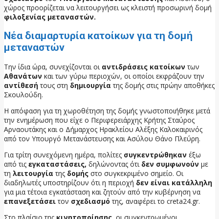
χώρος προορίζεται να λειτουργήσει ως κλειστή προσωρινή δομή
φιλοξενίας μεταναστών.
Νέα διαμαρτυρία κατοίκων για τη δομή
μεταναστών
Την ίδια ώρα, συνεχίζονται οι
αντιδράσεις κατοίκων
των
Αθανάτων
και των γύρω περιοχών, οι οποίοι εκφράζουν την
αντίθεσή
τους στη
δημιουργία
της δομής στις πρώην αποθήκες
Σκουλούδη.
Η απόφαση για τη χωροθέτηση της δομής γνωστοποιήθηκε μετά
την ενημέρωση που είχε ο Περιφερειάρχης Κρήτης Σταύρος
Αρναουτάκης και ο Δήμαρχος Ηρακλείου Αλέξης Καλοκαιρινός
από τον Υπουργό Μετανάστευσης και Ασύλου Θάνο Πλεύρη.
Για τρίτη συνεχόμενη ημέρα, πολίτες
συγκεντρώθηκαν
έξω
από τις
εγκαταστάσεις,
δηλώνοντας ότι
δεν συμφωνούν
με
τη
λειτουργία
της
δομής
στο συγκεκριμένο σημείο. Οι
διαδηλωτές υποστηρίζουν ότι η περιοχή
δεν είναι κατάλληλη
για μια τέτοια εγκατάσταση και ζητούν από την κυβέρνηση να
επανεξετάσει
τον
σχεδιασμό
της, αναφέρει το creta24.gr.
Στο πλαίσιο της
κινητοποίησης,
οι συγκεντρωμένοι