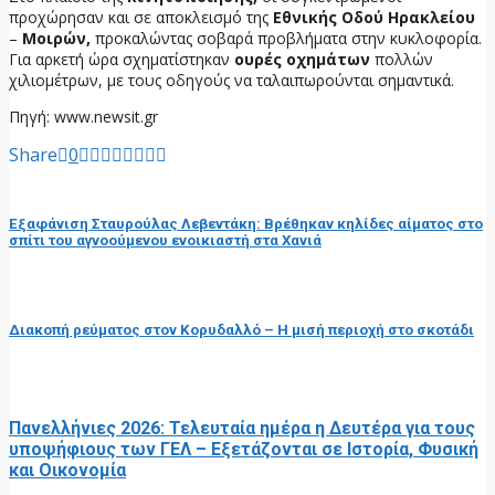
προχώρησαν και σε αποκλεισμό της
Εθνικής Οδού Ηρακλείου
–
Μοιρών,
προκαλώντας σοβαρά προβλήματα στην κυκλοφορία.
Για αρκετή ώρα σχηματίστηκαν
ουρές οχημάτων
πολλών
χιλιομέτρων, με τους οδηγούς να ταλαιπωρούνται σημαντικά.
Πηγή: www.newsit.gr
Share
0
προηγούμενη ανάρτηση
Εξαφάνιση Σταυρούλας Λεβεντάκη: Βρέθηκαν κηλίδες αίματος στο
σπίτι του αγνοούμενου ενοικιαστή στα Χανιά
επόμενη ανάρτηση
Διακοπή ρεύματος στον Κορυδαλλό – Η μισή περιοχή στο σκοτάδι
RELATED POSTS
Πανελλήνιες 2026: Τελευταία ημέρα η Δευτέρα για τους
υποψήφιους των ΓΕΛ – Εξετάζονται σε Ιστορία, Φυσική
και Οικονομία