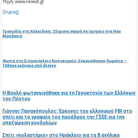
Πηγή: www.newsit.gr
Share
0
προηγούμενη ανάρτηση
Τραγωδία στη Χαλκιδική: 25χρονη νεκρή σε τροχαίο στα Νέα
Μουδανιά
επόμενη ανάρτηση
Φωτιά στο Σισμανόγλειο Νοσοκομείο: Εκκενώθηκαν δωμάτια –
Τέθηκε γρήγορα υπό έλεγχο
RELATED POSTS
Η Βουλή φωταγωγήθηκε για τη Γενοκτονία των Ελλήνων
του Πόντου
Γιάννης Παναγόπουλος: Έρευνες του ελληνικού FBI στο
σπίτι και το γραφείο του προέδρου της ΓΣΕΕ για την
υπεξαίρεση κονδυλίων
Σπίτι «κολαστήριο» στο Ηράκλειο για τα 8 ανήλικα