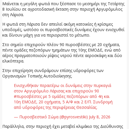
Μαίνεται η μεγάλη φωτιά που ξέσπασε το μεσημέρι της Τετάρτης
8 Ιουλίου σε αγροτοδασική έκταση στην περιοχή Αργυρόμυλος
στη Λάρισα.
Η φωτιά στη Λάρισα δεν απειλεί ακόμη κατοικίες ή κρίσιμες
υποδομές, ωστόσο οι πυροσβεστικές δυνάμεις έχουν ενισχυθεί
και δίνουν μάχη για να περιοριστεί το μέτωπο.
Στο σημείο επιχειρούν πλέον 90 πυροσβέστες με 20 οχήματα,
πέντε ομάδες πεζοπόρων τμημάτων της 10ης ΕΜΟΔΕ, ενώ από
αέρος πραγματοποιούν ρίψεις νερού πέντε αεροσκάφη και δύο
ελικόπτερα.
Στην επιχείρηση συνδράμουν επίσης υδροφόρες των
Οργανισμών Τοπικής Αυτοδιοίκησης.
Ενισχυθήκαν περαιτέρω οι δυνάμεις στην πυρκαγιά
στον Αργυρόμυλο Λάρισας και επιχειρούν 90
#πυροσβέστες με 5 ομάδες πεζοπόρων από 4η και
10η ΕΜΟΔΕ, 20 οχήματα, 5 Α/Φ και 2 Ε/Π. Συνδρομή
από υδροφόρες της περιφέρειας Θεσσαλίας.
— Πυροσβεστικό Σώμα (@pyrosvestiki) July 8, 2026
Παράλληλα, στην περιοχή έχει μεταβεί κλιμάκιο της Διεύθυνσης