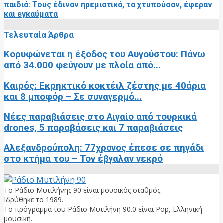
παιδιά: Τους έδιναν ηρεμιστικά, τα χτυπούσαν, έφεραν
και εγκαύματα
Τελευταία Άρθρα
Κορυφώνεται η έξοδος του Αυγούστου: Πάνω
από 34.000 φεύγουν με πλοία από...
Καιρός: Εκρηκτικό κοκτέιλ ζέστης με 40άρια
και 8 μποφόρ – Σε συναγερμό...
Νέες παραβιάσεις στο Αιγαίο από τουρκικά
drones, 5 παραβάσεις και 7 παραβιάσεις
Αλεξανδρούπολη: 77χρονος έπεσε σε πηγάδι
στο κτήμα του – Τον έβγαλαν νεκρό
Το Ράδιο Μυτιλήνης 90 είναι μουσικός σταθμός.
Ιδρύθηκε το 1989.
Το πρόγραμμα του Ράδιο Μυτιλήνη 90.0 είναι Pop, Ελληνική
μουσική.