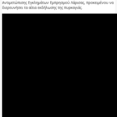
Αντιμετώπισης Εγκλημάτων Εμπρησμού Λάρισας, προκειμένου να
διερευνήσει τα αίτια εκδήλωσης της πυρκαγιάς.