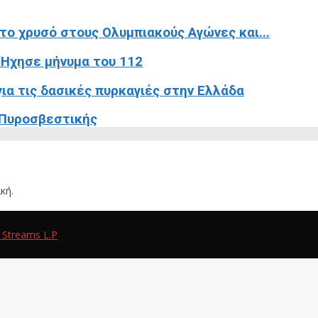
το χρυσό στους Ολυμπιακούς Αγώνες και...
 Ήχησε μήνυμα του 112
για τις δασικές πυρκαγιές στην Ελλάδα
 Πυροσβεστικής
κή.
 Streams L.P