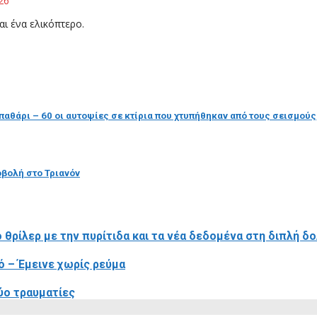
26
ι ένα ελικόπτερο.
παθάρι – 60 οι αυτοψίες σε κτίρια που χτυπήθηκαν από τους σεισμούς
οβολή στο Τριανόν
ο θρίλερ με την πυρίτιδα και τα νέα δεδομένα στη διπλή δ
 – Έμεινε χωρίς ρεύμα
ύο τραυματίες