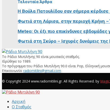
Τελευταία Άρθρα
Η Βούλα Πατουλίδου σαν σήμερα κέρδισε 
Φωτιά στη Λάρισα, στην περιοχή Κρήνη –
Meteo: Οι έξι πιο επικίνδυνες εβδομάδες 
Φωτιά στη Σκύρο – Ισχυρές δυνάμεις της
Το Ράδιο Μυτιλήνης 90 είναι μουσικός σταθμός.
Ιδρύθηκε το 1989.
Το πρόγραμμα του Ράδιο Μυτιλήνη 90.0 είναι Pop, Ελληνική μουσι
Επικοινωνία:
radiomitilini@gmail.com
Facebook
© Copyright 2024 www.radiomitilini.gr. All Rights Reserved. by
Magic
Facebook
Αρχική
Ο Σταθμός