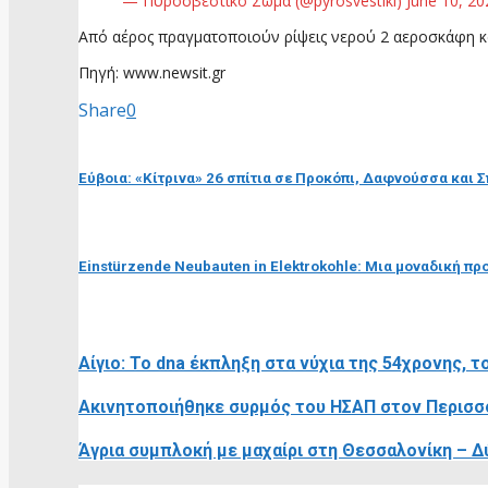
— Πυροσβεστικό Σώμα (@pyrosvestiki) June 10, 20
Από αέρος πραγματοποιούν ρίψεις νερού 2 αεροσκάφη κα
Πηγή: www.newsit.gr
Share
0
προηγούμενη ανάρτηση
Εύβοια: «Κίτρινα» 26 σπίτια σε Προκόπι, Δαφνούσσα και Σ
επόμενη ανάρτηση
Einstürzende Neubauten in Elektrokohle: Μια μοναδική πρ
RELATED POSTS
Αίγιο: To dna έκπληξη στα νύχια της 54χρονης, τ
Ακινητοποιήθηκε συρμός του ΗΣΑΠ στον Περισσό
Άγρια συμπλοκή με μαχαίρι στη Θεσσαλονίκη – Δ