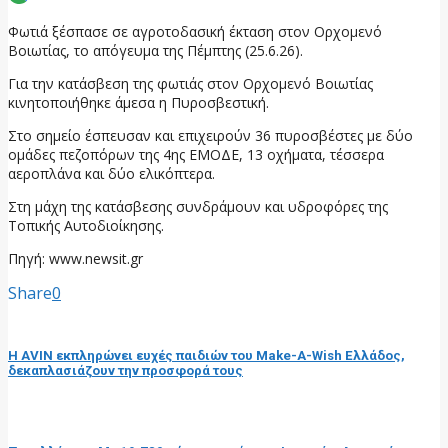
Φωτιά ξέσπασε σε αγροτοδασική έκταση στον Ορχομενό
Βοιωτίας, το απόγευμα της Πέμπτης (25.6.26).
Για την κατάσβεση της φωτιάς στον Ορχομενό Βοιωτίας
κινητοποιήθηκε άμεσα η Πυροσβεστική.
Στο σημείο έσπευσαν και επιχειρούν 36 πυροσβέστες με δύο
ομάδες πεζοπόρων της 4ης ΕΜΟΔΕ, 13 οχήματα, τέσσερα
αεροπλάνα και δύο ελικόπτερα.
Στη μάχη της κατάσβεσης συνδράμουν και υδροφόρες της
Τοπικής Αυτοδιοίκησης.
Πηγή: www.newsit.gr
Share
0
προηγούμενη ανάρτηση
Η ΑVIN εκπληρώνει ευχές παιδιών του Make-A-Wish Ελλάδος,
δεκαπλασιάζουν την προσφορά τους
επόμενη ανάρτηση