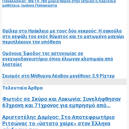
Πανελλήνιες: Με 19.780 μόρια περνά στην Ιατρική η Λαρισαία
μαθήτρια, Ιωάννα Παπακώστα
RELATED POSTS
Θρίλερ στο Ηράκλειο με τους δύο νεκρούς: Η σακούλα
στο κεφάλι του ενός θύματος και το ματωμένο μαχαίρι
περιπλέκουν την υπόθεση
Ομόνοια: Έφοδος της αστυνομίας σε
ενεχυροδανειστήριο όπου έλιωναν κλοπιμαία από
ληστείες
Σεισμός στη Μήθυμνα Λέσβου μεγέθους 3,9 Ρίχτερ
Τελευταία Άρθρα
Φωτιές σε Σκύρο και Λακωνία: Συνελήφθησαν
63χρονη και 71χρονος για εμπρησμό από...
Αριστοτέλης Δαμίγος: Στο Αποτεφρωτήριο
Ριτσώνας το «ύστατο χαίρε» στον Έλληνα