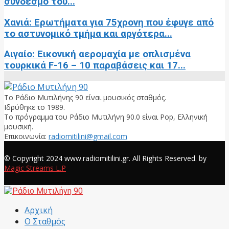
σύνδεσμο του...
Χανιά: Ερωτήματα για 75χρονη που έφυγε από
το αστυνομικό τμήμα και αργότερα...
Αιγαίο: Εικονική αερομαχία με οπλισμένα
τουρκικά F-16 – 10 παραβάσεις και 17...
Το Ράδιο Μυτιλήνης 90 είναι μουσικός σταθμός.
Ιδρύθηκε το 1989.
Το πρόγραμμα του Ράδιο Μυτιλήνη 90.0 είναι Pop, Ελληνική
μουσική.
Επικοινωνία:
radiomitilini@gmail.com
Facebook
© Copyright 2024 www.radiomitilini.gr. All Rights Reserved. by
Magic Streams L.P
Facebook
Αρχική
Ο Σταθμός