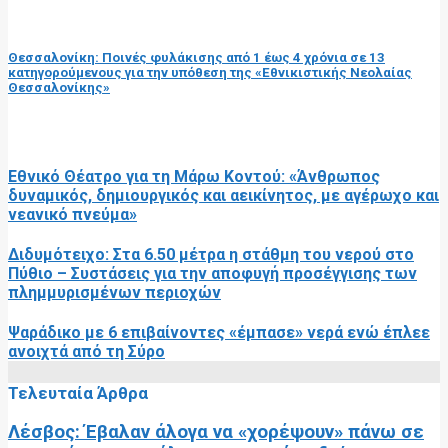
επόμενη ανάρτηση
Θεσσαλονίκη: Ποινές φυλάκισης από 1 έως 4 χρόνια σε 13
κατηγορούμενους για την υπόθεση της «Εθνικιστικής Νεολαίας
Θεσσαλονίκης»
RELATED POSTS
Εθνικό Θέατρο για τη Μάρω Κοντού: «Άνθρωπος
δυναμικός, δημιουργικός και αεικίνητος, με αγέρωχο και
νεανικό πνεύμα»
Διδυμότειχο: Στα 6.50 μέτρα η στάθμη του νερού στο
Πύθιο – Συστάσεις για την αποφυγή προσέγγισης των
πλημμυρισμένων περιοχών
Ψαράδικο με 6 επιβαίνοντες «έμπασε» νερά ενώ έπλεε
ανοιχτά από τη Σύρο
Τελευταία Άρθρα
Λέσβος: Έβαλαν άλογα να «χορέψουν» πάνω σε