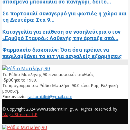
σπασμένα μπουκάλια σε πανηγύρι, δείτε...
Σε πορτοκαλί συναγερμό για φωτιές η χώρα και
τη Δευτέρα: Στα 9...
Καταγγελία για επίθεση σε νοσηλεύτρια στον
«Ερυθρό Σταυρό»: Ασθενής την άρπαξε από...
Φαρμακείο διακοπών: Όσα όσα πρέπει να
περιλαμβάνει το κιτ για ασφαλείς εξορμήσεις
Το Ράδιο Μυτιλήνης 90 είναι μουσικός σταθμός.
Ιδρύθηκε το 1989.
Το πρόγραμμα του Ράδιο Μυτιλήνη 90.0 είναι Pop, Ελληνική
μουσική.
Επικοινωνία:
radiomitilini@gmail.com
Facebook
© Copyright 2024 www.radiomitilini.gr. All Rights Reserved. by
Magic Streams L.P