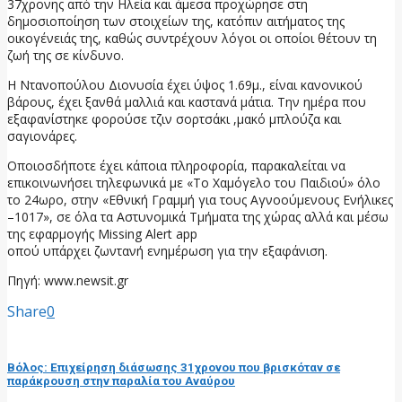
37χρονης από την Ηλεία και άμεσα προχώρησε στη
δημοσιοποίηση των στοιχείων της, κατόπιν αιτήματος της
οικογένειάς της, καθώς συντρέχουν λόγοι οι οποίοι θέτουν τη
ζωή της σε κίνδυνο.
Η Ντανοπούλου Διονυσία έχει ύψος 1.69μ., είναι κανονικού
βάρους, έχει ξανθά μαλλιά και καστανά μάτια. Την ημέρα που
εξαφανίστηκε φορούσε τζιν σορτσάκι ,μακό μπλούζα και
σαγιονάρες.
Οποιοσδήποτε έχει κάποια πληροφορία, παρακαλείται να
επικοινωνήσει τηλεφωνικά με «Το Χαμόγελο του Παιδιού» όλο
το 24ωρο, στην «Εθνική Γραμμή για τους Αγνοούμενους Ενήλικες
–1017», σε όλα τα Αστυνομικά Τμήματα της χώρας αλλά και μέσω
της εφαρμογής Missing Alert app
οπού υπάρχει ζωντανή ενημέρωση για την εξαφάνιση.
Πηγή: www.newsit.gr
Share
0
προηγούμενη ανάρτηση
Βόλος: Επιχείρηση διάσωσης 31χρονου που βρισκόταν σε
παράκρουση στην παραλία του Αναύρου