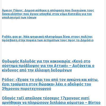
προηγούμενη ανάρτηση
Άρειος Πάγος: Δημοσιεύθηκε η απόφαση που δικαιώνει τους
δανειολήπτες που έχουν υπαχθεί στον νόμο Κατσέλη για τον
υπολογισμό των τόκων
επόμενη ανάρτηση
Politis.gov.gr: Νέα ψηφιακή πλατφόρμα δίνει στους πολίτες
πρόσβαση στην πορεία των αιτημάτων τους προς το Δημόσιο
RELATED POSTS
Θοδωρής Κολυδάς για την κακοκαιρία: «Κενό στο
σύστημα πρόβλεψης για την Αττική» – Αυξάνεται ο
κίνδυνος από την έλλειψη δεδομένων
Ρόδος: «Έχασε το χέρι του από τον αγκώνα και κάτω,
έχει τραύματα στον θώρακα» λέει ο αδελφός του
39χρονου πυροτεχνουργού
Οδηγός ταξί απείλησε τέσσερις 17χρονους γιατί
αρνήθηκαν να πληρώσουν διπλάσιο κόμιστρο – Βίντεο