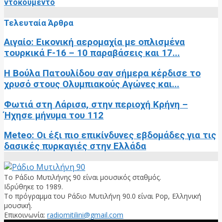
ντοκουμέντο
Τελευταία Άρθρα
Αιγαίο: Εικονική αερομαχία με οπλισμένα
τουρκικά F-16 – 10 παραβάσεις και 17...
Η Βούλα Πατουλίδου σαν σήμερα κέρδισε το
χρυσό στους Ολυμπιακούς Αγώνες και...
Φωτιά στη Λάρισα, στην περιοχή Κρήνη –
Ήχησε μήνυμα του 112
Meteo: Οι έξι πιο επικίνδυνες εβδομάδες για τις
δασικές πυρκαγιές στην Ελλάδα
Το Ράδιο Μυτιλήνης 90 είναι μουσικός σταθμός.
Ιδρύθηκε το 1989.
Το πρόγραμμα του Ράδιο Μυτιλήνη 90.0 είναι Pop, Ελληνική
μουσική.
Επικοινωνία:
radiomitilini@gmail.com