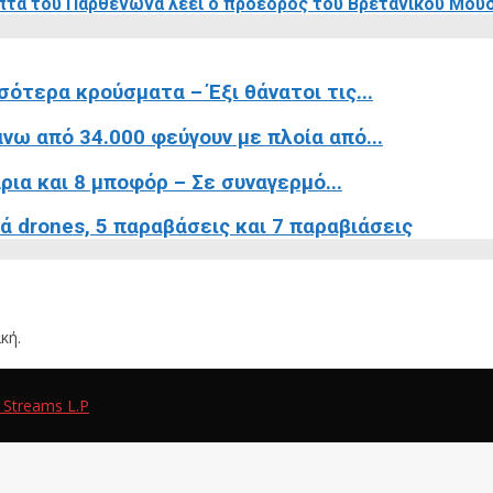
υπτά του Παρθενώνα λέει ο πρόεδρος του Βρετανικού Μου
σότερα κρούσματα – Έξι θάνατοι τις...
νω από 34.000 φεύγουν με πλοία από...
ρια και 8 μποφόρ – Σε συναγερμό...
ά drones, 5 παραβάσεις και 7 παραβιάσεις
κή.
 Streams L.P