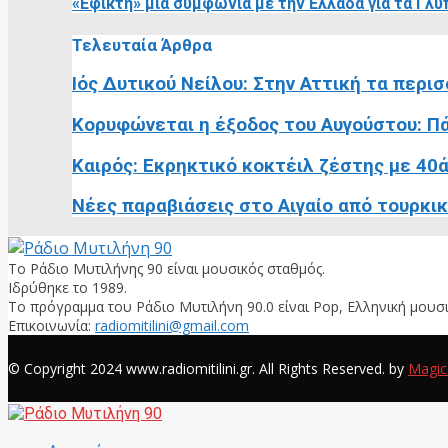
«Εφικτή» μία συμφωνία με την Ελλάδα για τα Γλ
Τελευταία Άρθρα
Ιός Δυτικού Νείλου: Στην Αττική τα περισ
Κορυφώνεται η έξοδος του Αυγούστου: Πά
Καιρός: Εκρηκτικό κοκτέιλ ζέστης με 40ά
Νέες παραβιάσεις στο Αιγαίο από τουρκικ
Το Ράδιο Μυτιλήνης 90 είναι μουσικός σταθμός.
Ιδρύθηκε το 1989.
Το πρόγραμμα του Ράδιο Μυτιλήνη 90.0 είναι Pop, Ελληνική μουσι
Επικοινωνία:
radiomitilini@gmail.com
Facebook
© Copyright 2024 www.radiomitilini.gr. All Rights Reserved. by
Magic
Facebook