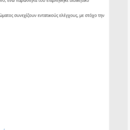
νο, ενώ παράλληλα του επιβλήθηκε διοικητικό
ώματος συνεχίζουν εντατικούς ελέγχους, με στόχο την