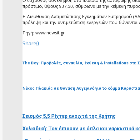
Ο 63χρονος συνελήφθη στο πλαίσιο της αυτόφωρης διαδι
πρόστιμο, ύψους 937,50, σύμφωνα με την κείμενη πυρο
Η Διεύθυνση Αντιμετώπισης Εγκλημάτων Εμπρησμού (ΔΑΕΕ
πρόληψη και την αντιμετώπιση ενεργειών που δύνανται 
Πηγή: www.newsit.gr
Share
0
προηγούμενη ανάρτηση
The Boy: Προβολές, συναυλία, έκθεση & installations στη 
επόμενη ανάρτηση
Νίκος Πλακιάς σε Θανάση Αυγερινό για το κόμμα Καρυστια
RELATED POSTS
Σεισμός 5,5 Ρίχτερ ανοιχτά της Κρήτης
Χαλκιδική: Τον έπιασαν με όπλα και ναρκωτικά κ