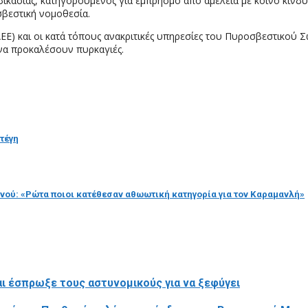
κασίας, κατηγορούμενος για εμπρησμό από αμέλεια με κοινό κίνδυ
σβεστική νομοθεσία.
) και οι κατά τόπους ανακριτικές υπηρεσίες του Πυροσβεστικού Σ
να προκαλέσουν πυρκαγιές.
Στέγη
νού: «Ρώτα ποιοι κατέθεσαν αθωωτική κατηγορία για τον Καραμανλή»
αι έσπρωξε τους αστυνομικούς για να ξεφύγει