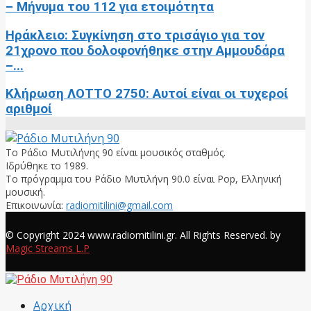
– Μήνυμα του 112 για ετοιμότητα
Ηράκλειο: Συγκίνηση στο τρισάγιο για τον
21χρονο που δολοφονήθηκε στην Αμμουδάρα
–...
Κλήρωση ΛΟΤΤΟ 2750: Αυτοί είναι οι τυχεροί
αριθμοί
Το Ράδιο Μυτιλήνης 90 είναι μουσικός σταθμός.
Ιδρύθηκε το 1989.
Το πρόγραμμα του Ράδιο Μυτιλήνη 90.0 είναι Pop, Ελληνική
μουσική.
Επικοινωνία:
radiomitilini@gmail.com
Facebook
© Copyright 2024 www.radiomitilini.gr. All Rights Reserved. by
Magic Streams L.P
Facebook
Αρχική