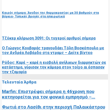
επόμενη ανάρτηση
Καιρός σήμερα: Άνοδος της θερμοκρασίας με 30 βαθμούς στα
βόρεια- Τοπικές βροχές στα ηπειρωτικά
RELATED POSTS
Τζόκερ κλήρωση 3091: Οι τυχεροί αριθμοί σήμερα
Ο Γιώργος Κουβαράς τραγουδάει Τόλη Βοσκόπουλο με
τον Ανδρέα Λοβέρδο στα ντραμς – Δείτε βίντεο
Ρόδος: Καρέ – καρέ η εισβολή ανήλικων διαρρηκτών σε
κατάστημα, γύρισαν την κάμερα στον τοίχο αι έσπασαν
την τζαμαρία
Τελευταία Άρθρα
Marfin: Επιστρέφει σήμερα η 46χρονη που
κατηγορείται για τον φονικό εμπρησμό –...
Φωτιά στο Λασίθι στην περιοχή Παλαικάστρου