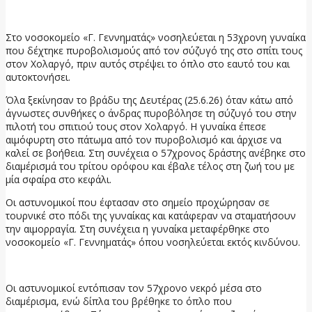
26 Μαΐου, 2026
Στο νοσοκομείο «Γ. Γεννηματάς» νοσηλεύεται η 53χρονη γυναίκα
που δέχτηκε πυροβολισμούς από τον σύζυγό της στο σπίτι τους
στον Χολαργό, πριν αυτός στρέψει το όπλο στο εαυτό του και
αυτοκτονήσει.
Όλα ξεκίνησαν το βράδυ της Δευτέρας (25.6.26) όταν κάτω από
άγνωστες συνθήκες ο άνδρας πυροβόλησε τη σύζυγό του στην
πιλοτή του σπιτιού τους στον Χολαργό. Η γυναίκα έπεσε
αιμόφυρτη στο πάτωμα από τον πυροβολισμό και άρχισε να
καλεί σε βοήθεια. Στη συνέχεια ο 57χρονος δράστης ανέβηκε στο
διαμέρισμά του τρίτου ορόφου και έβαλε τέλος στη ζωή του με
μία σφαίρα στο κεφάλι.
Οι αστυνομικοί που έφτασαν στο σημείο προχώρησαν σε
τουρνικέ στο πόδι της γυναίκας και κατάφεραν να σταματήσουν
την αιμορραγία. Στη συνέχεια η γυναίκα μεταφέρθηκε στο
νοσοκομείο «Γ. Γεννηματάς» όπου νοσηλεύεται εκτός κινδύνου.
Οι αστυνομικοί εντόπισαν τον 57χρονο νεκρό μέσα στο
διαμέρισμα, ενώ δίπλα του βρέθηκε το όπλο που