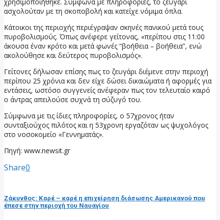
χρησιμοποιήθηκε. Σύμφωνα με πληροφορίες, το ζευγάρι
ασχολούταν με τη σκοποβολή και κατείχε νόμιμα όπλα.
Κάτοικοι της περιοχής περιέγραψαν σκηνές πανικού μετά τους
πυροβολισμούς. Όπως ανέφερε γείτονας, «περίπου στις 11:00
άκουσα έναν κρότο και μετά φωνές “βοήθεια – βοήθεια”, ενώ
ακολούθησε και δεύτερος πυροβολισμός».
Γείτονες δήλωσαν επίσης πως το ζευγάρι διέμενε στην περιοχή
περίπου 25 χρόνια και δεν είχε δώσει δικαιώματα ή αφορμές για
εντάσεις, ωστόσο συγγενείς ανέφεραν πως τον τελευταίο καιρό
ο άντρας απειλούσε συχνά τη σύζυγό του.
Σύμφωνα με τις ίδιες πληροφορίες, ο 57χρονος ήταν
συνταξιούχος πιλότος και η 53χρονη εργαζόταν ως ψυχολόγος
στο νοσοκομείο «Γεννηματάς».
Πηγή: www.newsit.gr
Share
0
προηγούμενη ανάρτηση
Ζάκυνθος: Καρέ – καρέ η επιχείρηση διάσωσης Αμερικανού που
έπεσε στην περιοχή του Ναυαγίου