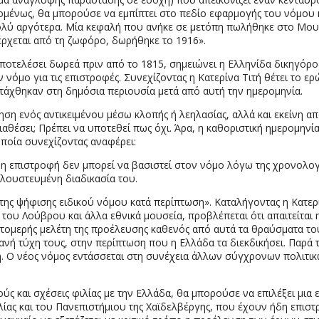
πομένως, θα μπορούσε να εμπίπτει στο πεδίο εφαρμογής του νόμου 
ολύ αργότερα. Μία κεφαλή που ανήκε σε μετόπη πωλήθηκε στο Μου
οέρχεται από τη ζωφόρο, δωρήθηκε το 1916».
οτελέσει δωρεά πριν από το 1815, σημειώνει η Eλληνίδα δικηγόρο
όμο για τις επιστροφές. Συνεχίζοντας η Κατερίνα Τιτή θέτει το ερ
ντάχθηκαν στη δημόσια περιουσία μετά από αυτή την ημερομηνία.
ση ενός αντικειμένου μέσω κλοπής ή λεηλασίας, αλλά και εκείνη α
αθέσει; Πρέπει να υποτεθεί πως όχι. Άρα, η καθοριστική ημερομηνία
ποία συνεχίζοντας αναφέρει:
οίας η επιστροφή δεν μπορεί να βασιστεί στον νόμο λόγω της χρονολο
λουστευμένη διαδικασία του.
ς ψήφισης ειδικού νόμου κατά περίπτωση». Καταλήγοντας η Κατερίνα
ου Λούβρου και άλλα εθνικά μουσεία, προβλέπεται ότι απαιτείται η 
επτομερής μελέτη της προέλευσης καθενός από αυτά τα θραύσματα τ
ανή τύχη τους, στην περίπτωση που η Ελλάδα τα διεκδικήσει. Παρά τ
η. Ο νέος νόμος εντάσσεται στη συνέχεια άλλων σύγχρονων πολιτικώ
ύς και σχέσεις φιλίας με την Ελλάδα, θα μπορούσε να επιλέξει μια
λίας και του Πανεπιστήμιου της Χαϊδελβέργης, που έχουν ήδη επισ