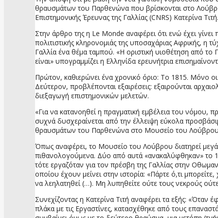
θραυσμάτων του Παρθενώνα που βρίσκονται στο Λούβρο,
Επιστημονικής Έρευνας της Γαλλίας (CNRS) Κατερίνα Τιτή
Στην άρθρο της η Le Monde αναφέρει ότι ενώ έχει γίνε
πολιτιστικής κληρονομιάς της υποσαχάριας Αφρικής, η τύ
Γαλλία ένα θέμα ταμπού. «Η οριστική υιοθέτηση από το 
είναι» υπογραμμίζει η Ελληνίδα ερευνήτρια επισημαίνον
Πρώτον, καθιερώνει ένα χρονικό όριο: Το 1815. Μόνο ο
Δεύτερον, προβλέπονται εξαιρέσεις: εξαιρούνται αρχα
διεξαγωγή επιστημονικών μελετών.
«Για να κατανοηθεί η πραγματική εμβέλεια του νόμου, π
συχνά δυσχεραίνεται από την έλλειψη εύκολα προσβάσιμ
θραυσμάτων του Παρθενώνα στο Μουσείο του Λούβρου — 
Όπως αναφέρει, το Μουσείο του Λούβρου διατηρεί μεγά
πιθανολογούμενα. Δύο από αυτά «ανακαλύφθηκαν» το 17
τότε εργαζόταν για τον πρέσβη της Γαλλίας στην Οθωμαν
οποίου έχουν μείνει στην ιστορία: «Πάρτε ό,τι μπορείτε
να λεηλατηθεί (…). Μη λυπηθείτε ούτε τους νεκρούς ούτ
Συνεχίζοντας η Κατερίνα Τιτή αναφέρει τα εξής: «Όταν 
πλάκα με τις Εργαστίνες, κατασχέθηκε από τους επαναστ
συμβαίνει όμως με το δεύτερο θραύσμα, μια μετόπη (τμ