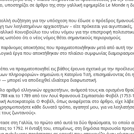
 υποστηρίζει σε άρθρο της στην γαλλική εφημερίδα Le Monde η δι
.
ι πολλή συζήτηση για την υπόσχεση που έδωσε ο πρόεδρος Εμανουέλ
χη των λεηλατημένων αρχαιοτήτων – είτε πρόκειται για αιγυπτιακές, 
Γαλλικό Κοινοβούλιο του νέου νόμου για την επιστροφή πολιτιστικ
τας ωστόσο ότι ο νέος νόμος θέτει σημαντικούς περιορισμούς.
ι παράνομες αποκτήσεις που πραγματοποιήθηκαν μετά από αυτή την
ιολογικά έργα που αποκτήθηκαν στο πλαίσιο συμφωνίας διαμοιρασμ
ρέπει να πραγματοποιηθεί εις βάθος έρευνα σχετικά με την προέλε
ων πληροφοριών» σημειώνει η Κατερίνα Τιτή, επισημαίνοντας ότι 
μπορεί να αποδειχθεί ιδιαίτερα διαφωτιστική.
λο αριθμό ελληνικών αρχαιοτήτων, ανάμεσά τους και ορισμένα θρ
88 και το 1789 από τον Λουί Φρανσουά Σεμπαστιάο Φοβέλ (1753-1
ική Αυτοκρατορία. Ο Φοβέλ, όπως αναφέρεται στο άρθρο, είχε λάβει
, χρησιμοποιήστε κάθε δυνατό τρόπο, αγαπητέ μου, για να λεηλατήσε
ε τους ζωντανούς».
έφτασε στη Γαλλία, το πρώτο από αυτά τα δύο θραύσματα, το οποίο 
άτες το 1792. Η ένταξή του, επομένως, στη δημόσια περιουσία προη
ήμα ανάγλυφης παράστασης σε εσοχή) που απεικονίζει έναν κένταυρ