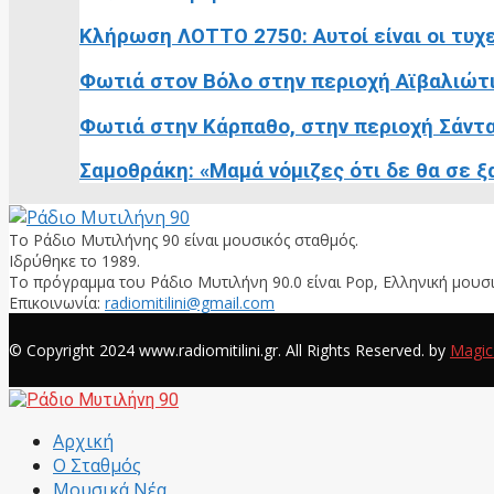
Κλήρωση ΛΟΤΤΟ 2750: Αυτοί είναι οι τυχε
Φωτιά στον Βόλο στην περιοχή Αϊβαλιώτ
Φωτιά στην Κάρπαθο, στην περιοχή Σάντ
Σαμοθράκη: «Μαμά νόμιζες ότι δε θα σε ξα
Το Ράδιο Μυτιλήνης 90 είναι μουσικός σταθμός.
Ιδρύθηκε το 1989.
Το πρόγραμμα του Ράδιο Μυτιλήνη 90.0 είναι Pop, Ελληνική μουσι
Επικοινωνία:
radiomitilini@gmail.com
Facebook
© Copyright 2024 www.radiomitilini.gr. All Rights Reserved. by
Magic
Facebook
Αρχική
Ο Σταθμός
Μουσικά Νέα