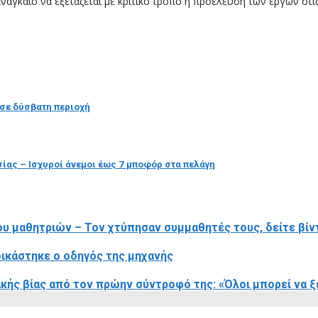
αγκαίο να εξετάζεται με κριτικό τρόπο η προέλευση των έργων στις 
 σε δύσβατη περιοχή
ίας – Ισχυροί άνεμοι έως 7 μποφόρ στα πελάγη
ου μαθητριών – Τον χτύπησαν συμμαθητές τους, δείτε βίν
δικάστηκε ο οδηγός της μηχανής
ακής βίας από τον πρώην σύντροφό της: «Όλοι μπορεί να 