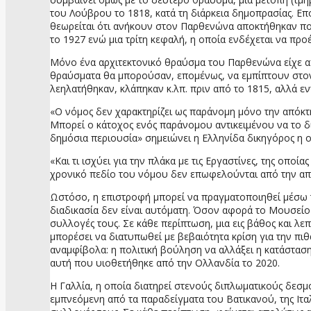
του Λούβρου το 1818, κατά τη διάρκεια δημοπρασίας. Ε
θεωρείται ότι ανήκουν στον Παρθενώνα αποκτήθηκαν π
το 1927 ενώ μια τρίτη κεφαλή, η οποία ενδέχεται να πρ
Μόνο ένα αρχιτεκτονικό θραύσμα του Παρθενώνα είχε απ
θραύσματα θα μπορούσαν, επομένως, να εμπίπτουν στον ν
λεηλατήθηκαν, κλάπηκαν κ.λπ. πριν από το 1815, αλλά ε
«Ο νόμος δεν χαρακτηρίζει ως παράνομη μόνο την απόκτη
Μπορεί ο κάτοχος ενός παράνομου αντικειμένου να το δι
δημόσια περιουσία» σημειώνει η Ελληνίδα δικηγόρος η ο
«Και τι ισχύει για την πλάκα με τις Εργαστίνες, της οπ
χρονικό πεδίο του νόμου δεν επωφελούνται από την απ
Ωστόσο, η επιστροφή μπορεί να πραγματοποιηθεί μέσω τη
διαδικασία δεν είναι αυτόματη. Όσον αφορά το Μουσείο τ
συλλογές τους. Σε κάθε περίπτωση, μια εις βάθος και λ
μπορέσει να διατυπωθεί με βεβαιότητα κρίση για την πιθ
αναμφίβολα: η πολιτική βούληση να αλλάξει η κατάστασ
αυτή που υιοθετήθηκε από την Ολλανδία το 2020.
Η Γαλλία, η οποία διατηρεί στενούς διπλωματικούς δεσμο
εμπνεόμενη από τα παραδείγματα του Βατικανού, της Ιτα