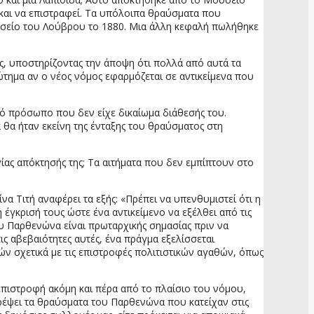
και να επιστραφεί. Τα υπόλοιπα θραύσματα που
σείο του Λούβρου το 1880. Μια άλλη κεφαλή πωλήθηκε
ς, υποστηρίζοντας την άποψη ότι πολλά από αυτά τα
ώτημα αν ο νέος νόμος εφαρμόζεται σε αντικείμενα που
πό πρόσωπο που δεν είχε δικαίωμα διάθεσής του.
 θα ήταν εκείνη της ένταξης του θραύσματος στη
γίας απόκτησής της; Τα αιτήματα που δεν εμπίπτουν στο
 Τιτή αναφέρει τα εξής: «Πρέπει να υπενθυμιστεί ότι η
έγκρισή τους ώστε ένα αντικείμενο να εξέλθει από τις
ου Παρθενώνα είναι πρωταρχικής σημασίας πριν να
ις αβεβαιότητες αυτές, ένα πράγμα εξελίσσεται
ν σχετικά με τις επιστροφές πολιτιστικών αγαθών, όπως
 επιστροφή ακόμη και πέρα από το πλαίσιο του νόμου,
τρέψει τα θραύσματα του Παρθενώνα που κατείχαν στις