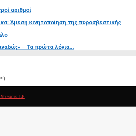
ροί αριθμοί
ικα: Άμεση κινητοποίηση της πυροσβεστικής
αλο
ναδώ;» – Τα πρώτα λόγια...
κή.
 Streams L.P