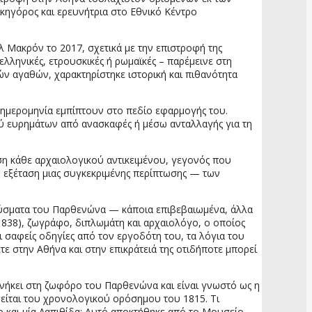
κηγόρος και ερευνήτρια στο Εθνικό Κέντρο
 Μακρόν το 2017, σχετικά με την επιστροφή της
ελληνικές, ετρουσκικές ή ρωμαϊκές – παρέμεινε στη
ών αγαθών, χαρακτηρίστηκε ιστορική και πιθανότητα
 ημερομηνία εμπίπτουν στο πεδίο εφαρμογής του.
ού ευρημάτων από ανασκαφές ή μέσω ανταλλαγής για τη
υση κάθε αρχαιολογικού αντικειμένου, γεγονός που
η εξέταση μιας συγκεκριμένης περίπτωσης — των
αύσματα του Παρθενώνα — κάποια επιβεβαιωμένα, άλλα
838), ζωγράφο, διπλωμάτη και αρχαιολόγο, ο οποίος
 σαφείς οδηγίες από τον εργοδότη του, τα λόγια του
τε στην Αθήνα και στην επικράτειά της οτιδήποτε μπορεί
ανήκει στη ζωφόρο του Παρθενώνα και είναι γνωστό ως η
γείται του χρονολογικού ορόσημου του 1815. Τι
ο και μία Λαπιθίδα; Αυτό αποκτήθηκε από το Μουσείο