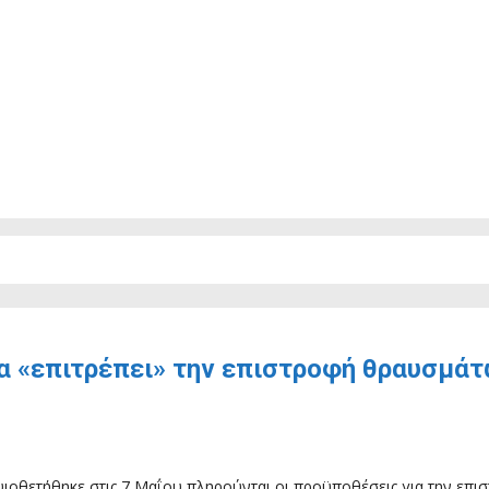
ία «επιτρέπει» την επιστροφή θραυσμά
υιοθετήθηκε στις 7 Μαΐου πληρούνται οι προϋποθέσεις για την επ