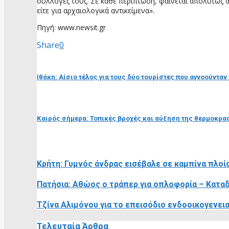
συλλογές τους. Σε κάθε περίπτωση, φαίνεται απολύτως αν
είτε για αρχαιολογικά αντικείμενα».
Πηγή: www.newsit.gr
Share
0
προηγούμενη ανάρτηση
Ιθάκη: Αίσιο τέλος για τους δύο τουρίστες που αγνοούνταν
επόμενη ανάρτηση
Καιρός σήμερα: Τοπικές βροχές και αύξηση της θερμοκρασ
RELATED POSTS
Κρήτη: Γυμνός άνδρας εισέβαλε σε καμπίνα πλοί
Πατήσια: Αθώος ο τράπερ για οπλοφορία – Κατα
Τζίνα Αλιμόνου για το επεισόδιο ενδοοικογενει
Τελευταία Άρθρα