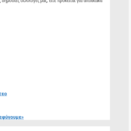
δημόσιες συλλογές μας, είτε πρόκειται για αποικιακά
τεο
ξεφύγουμε»