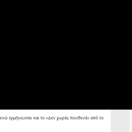
ά», ενώ ερμήνευσαν και το «Δεν χωράς πουθενά» από το