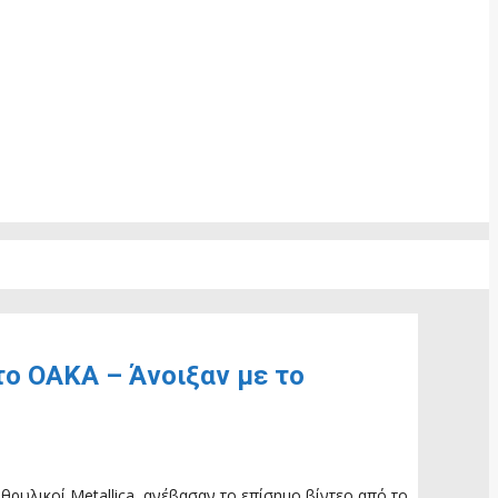
το ΟΑΚΑ – Άνοιξαν με το
 θρυλικοί Metallica, ανέβασαν το επίσημο βίντεο από το