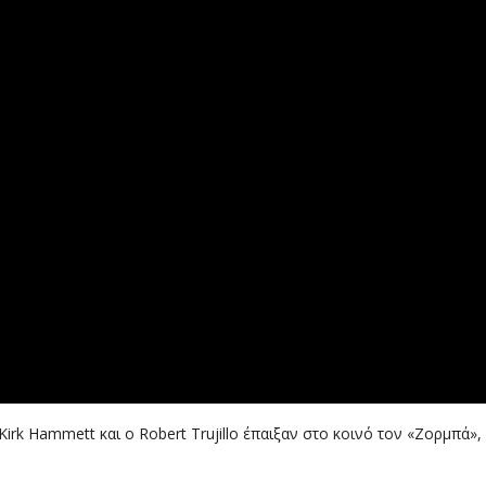
ο Kirk Hammett και ο Robert Trujillo έπαιξαν στο κοινό τον «Ζορμπ