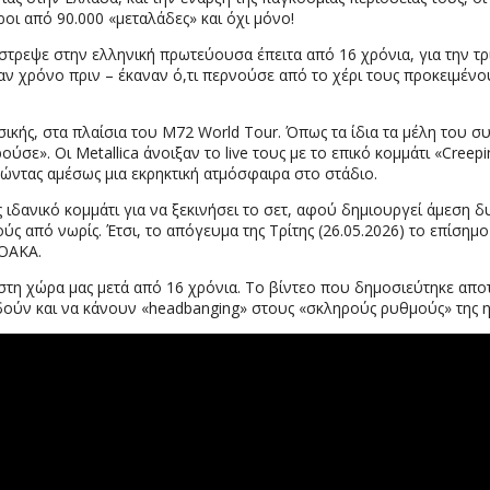
οι από 90.000 «μεταλάδες» και όχι μόνο!
ρεψε στην ελληνική πρωτεύουσα έπειτα από 16 χρόνια, για την τρί
ν χρόνο πριν – έκαναν ό,τι περνούσε από το χέρι τους προκειμένο
κής, στα πλαίσια του M72 World Tour. Όπως τα ίδια τα μέλη του σ
σε». Οι Metallica άνοιξαν το live τους με το επικό κομμάτι «Creep
ώντας αμέσως μια εκρηκτική ατμόσφαιρα στο στάδιο.
 ιδανικό κομμάτι για να ξεκινήσει το σετ, αφού δημιουργεί άμεση δυ
ύς από νωρίς. Έτσι, το απόγευμα της Τρίτης (26.05.2026) το επίσημ
 ΟΑΚΑ.
τη χώρα μας μετά από 16 χρόνια. Το βίντεο που δημοσιεύτηκε αποτ
ηδούν και να κάνουν «headbanging» στους «σκληρούς ρυθμούς» της η