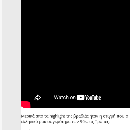
Μερικά από τα highlight της βραδιάς ήταν η στιγμή που 
ελληνικό ροκ συγκρότημα των 90s, τις Τρύπες.