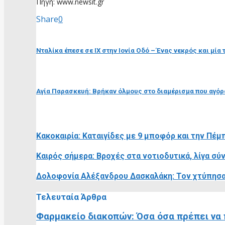
Πηγή: www.newsit.gr
Share
0
προηγούμενη ανάρτηση
Νταλίκα έπεσε σε ΙΧ στην Ιονία Οδό – Ένας νεκρός και μία
επόμενη ανάρτηση
Αγία Παρασκευή: Βρήκαν όλμους στο διαμέρισμα που αγό
RELATED POSTS
Κακοκαιρία: Καταιγίδες με 9 μποφόρ και την Πέμ
Καιρός σήμερα: Βροχές στα νοτιοδυτικά, λίγα σ
Δολοφονία Αλέξανδρου Δασκαλάκη: Τον χτύπησαν
Τελευταία Άρθρα
Φαρμακείο διακοπών: Όσα όσα πρέπει να 