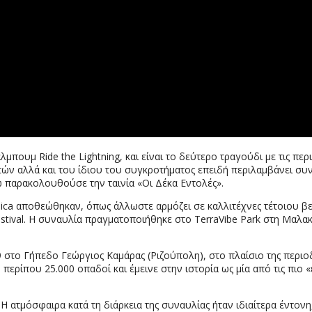
μπουμ Ride the Lightning, και είναι το δεύτερο τραγούδι με τις 
ών αλλά και του ίδιου του συγκροτήματος επειδή περιλαμβάνει συν
 παρακολουθούσε την ταινία «Οι Δέκα Εντολές».
lica αποθεώθηκαν, όπως άλλωστε αρμόζει σε καλλιτέχνες τέτοιου β
Festival. Η συναυλία πραγματοποιήθηκε στο TerraVibe Park στη Μαλ
στο Γήπεδο Γεώργιος Καμάρας (Ριζούπολη), στο πλαίσιο της περιοδ
ερίπου 25.000 οπαδοί και έμεινε στην ιστορία ως μία από τις πιο 
Η ατμόσφαιρα κατά τη διάρκεια της συναυλίας ήταν ιδιαίτερα έντον