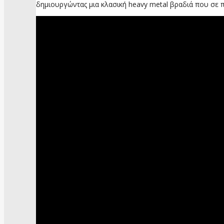
δημιουργώντας μια κλασική heavy metal βραδιά που σε π