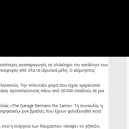
περισσότερες αναπαραγωγές σε ολόκληρο τον κατάλογο των
εισφορές από όλα τα ιδρυτικά μέλη. Ο αείμνηστος
εληνεκούς. Την τελευταία φορά που είχαν εμφανιστεί
ακάσα, προσελκύοντας πάνω από 20.000 οπαδούς σε μια
είας «The Garage Remains the Same». Τη συναυλία, η
«εκρηκτικές» ροκ βραδιές που έχουν φιλοξενηθεί ποτέ
η, ενώ η ενέργεια των θαυμαστών «έκαψε» το γήπεδο,