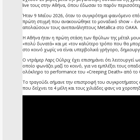
live τους στην Αθήνα, όπου έδωσαν το παρόν περισσότερ
Ήταν 9 Μαΐου 2026, όταν το συγκρότημα φαινόμενο επέστ
πρώτη στιγμή που ανακοινώθηκε το μοναδικό show – ένα
απολαύσουν τους ανεπανάληπτους Metallica στο ΟΑΚΑ.
Η Αθήνα ήταν η πρώτη στάση των θρύλων της μέταλ μουσι
«πολύ δυνατά» και με «τον καλύτερο τρόπο που θα μπορού
στο κοινό χωρίς να είναι υπερβολικά γρήγορο, δημιουργ
Ο ντράμερ Λαρς Ούλριχ έχει επισημάνει ότι λειτουργεί ως
οποίο φωνάζει μαζί το κοινό, για να εμπλέξει τους οπαδο
ολόκληρο το performance του «Creeping Death» από το
Το τραγούδι σήμανε την επιστροφή του συγκροτήματος σ
που δείχνει τα 4 μέλη και τους χιλιάδες φανς να χοροπ