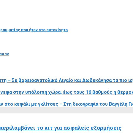
 τραυματίας που ήταν στο αυτοκίνητο
ρασαν
πτη – Σε βορειοανατολικό Αιγαίο και Δωδεκάνησα τα πιο ι
ύννεφα στην υπόλοιπη χώρα, έως τους 16 βαθμούς η θερμο
 στο κεφάλι με γκλίτσες – Στη δικογραφία του Βαγγέλη Γ
περιλαμβάνει το κιτ για ασφαλείς εξορμήσεις