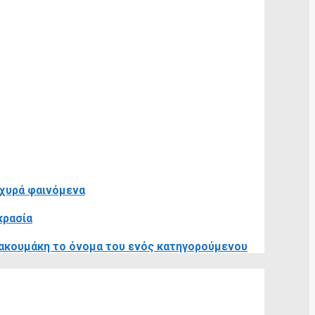
σχυρά φαινόμενα
κρασία
ιακουμάκη το όνομα του ενός κατηγορούμενου